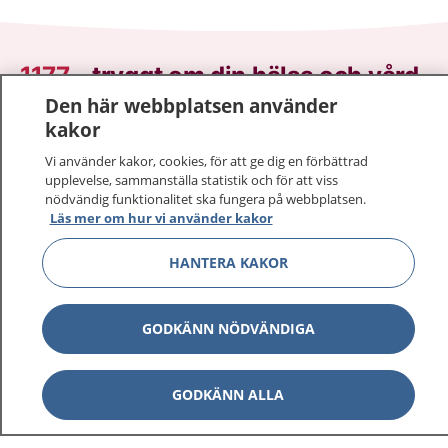
1177
–
tryggt om din hälsa och vård
Den här webbplatsen använder
På 1177.se får du råd om hälsa och information om
kakor
sjukdomar och vilka mottagningar du kan kontakta.
Vi använder kakor, cookies, för att ge dig en förbättrad
Logga in för att läsa din journal och göra dina
upplevelse, sammanställa statistik och för att viss
vårdärenden. Ring telefonnummer 1177 för
nödvändig funktionalitet ska fungera på webbplatsen.
sjukvårdsrådgivning dygnet runt.
Läs mer om hur vi använder kakor
1177 ger dig råd när du vill må bättre.
HANTERA KAKOR
GODKÄNN NÖDVÄNDIGA
Visa inn
1177 på flera språk
GODKÄNN ALLA
Visa inn
Om 1177