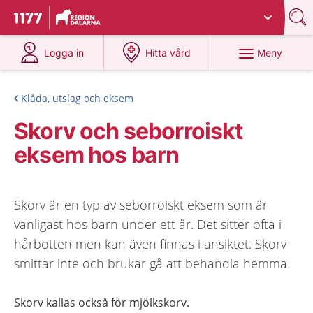
Du har valt region
Dalarna
.
Till startsidan för 1177
på 1177.se
på 1177.se
Meny
Logga in
Hitta vård
Klåda, utslag och eksem
Skorv och seborroiskt
eksem hos barn
Skorv är en typ av seborroiskt eksem som är
vanligast hos barn under ett år. Det sitter ofta i
hårbotten men kan även finnas i ansiktet. Skorv
smittar inte och brukar gå att behandla hemma.
Skorv kallas också för mjölkskorv.