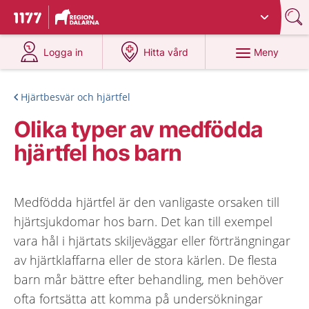
Du har valt region
Dalarna
.
Till startsidan för 1177
på 1177.se
på 1177.se
Meny
Logga in
Hitta vård
Hjärtbesvär och hjärtfel
Olika typer av medfödda
hjärtfel hos barn
Medfödda hjärtfel är den vanligaste orsaken till
hjärtsjukdomar hos barn. Det kan till exempel
vara hål i hjärtats skiljeväggar eller förträngningar
av hjärtklaffarna eller de stora kärlen. De flesta
barn mår bättre efter behandling, men behöver
ofta fortsätta att komma på undersökningar