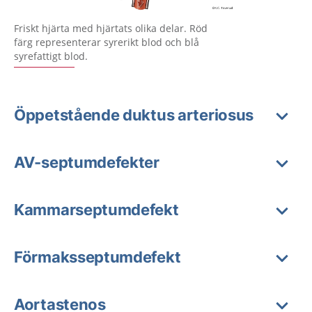
Förstora bilden
Friskt hjärta med hjärtats olika delar. Röd
färg representerar syrerikt blod och blå
syrefattigt blod.
Öppetstående duktus arteriosus
AV-septumdefekter
Kammarseptumdefekt
Förmaksseptumdefekt
Aortastenos