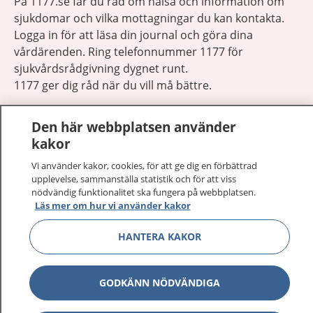
På 1177.se får du råd om hälsa och information om
sjukdomar och vilka mottagningar du kan kontakta.
Logga in för att läsa din journal och göra dina
vårdärenden. Ring telefonnummer 1177 för
sjukvårdsrådgivning dygnet runt.
1177 ger dig råd när du vill må bättre.
Den här webbplatsen använder
kakor
Vi använder kakor, cookies, för att ge dig en förbättrad
Visa inn
1177 på flera språk
upplevelse, sammanställa statistik och för att viss
nödvändig funktionalitet ska fungera på webbplatsen.
Läs mer om hur vi använder kakor
Visa inn
Om 1177
HANTERA KAKOR
Visa inn
Kontakt
GODKÄNN NÖDVÄNDIGA
Behandling av personuppgifter