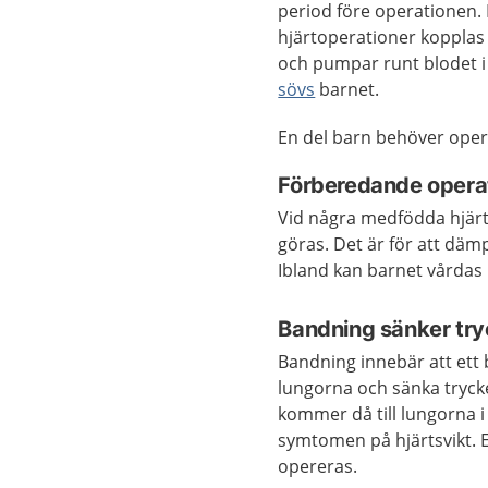
period före operationen. E
hjärtoperationer kopplas 
och pumpar runt blodet i
sövs
barnet.
En del barn behöver opere
Förberedande opera
Vid några medfödda hjärt
göras. Det är för att däm
Ibland kan barnet vårda
Bandning sänker try
Bandning innebär att ett b
lungorna och sänka trycke
kommer då till lungorna 
symtomen på hjärtsvikt. E
opereras.