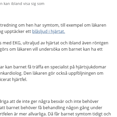
rn kan ibland visa sig som
utredning om hen har symtom, till exempel om läkaren
ng upptäcker ett
blåsljud i hjärtat.
 med EKG, ultraljud av hjärtat och ibland även röntgen
 görs om läkaren vill undersöka om barnet kan ha ett
r kan barnet få träffa en specialist på hjärtsjukdomar
arnkardiolog. Den läkaren gör också uppföljningen om
cerat hjärtfel.
indriga att de inte ger några besvär och inte behöver
t att barnet behöver få behandling någon gång under
ärtfelen är mer allvarliga. Då får barnet symtom tidigt och