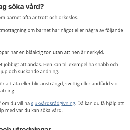
jag söka vård?
m barnet ofta är trött och orkeslös.
utmottagning om barnet har något eller några av följande
par har en blåaktig ton utan att hen är nerkyld.
t jobbigt att andas. Hen kan till exempel ha snabb och
 djup och suckande andning.
för att äta eller blir ansträngd, svettig eller andfådd vid
atning.
 om du vill ha
sjukvårdsrådgivning
. Då kan du få hjälp att
p med var du kan söka vård.
och utredningar