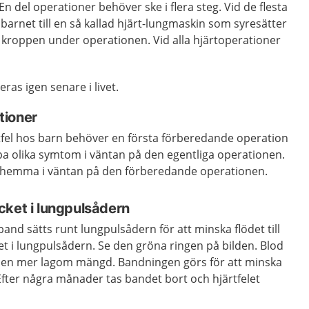
n del operationer behöver ske i flera steg. Vid de flesta
barnet till en så kallad hjärt-lungmaskin som syresätter
 kroppen under operationen. Vid alla hjärtoperationer
ras igen senare i livet.
tioner
fel hos barn behöver en första förberedande operation
pa olika symtom i väntan på den egentliga operationen.
s hemma i väntan på den förberedande operationen.
cket i lungpulsådern
and sätts runt lungpulsådern för att minska flödet till
t i lungpulsådern. Se den gröna ringen på bilden. Blod
i en mer lagom mängd. Bandningen görs för att minska
fter några månader tas bandet bort och hjärtfelet