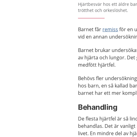
Förstora bilden
Hjärtbesvär hos ett äldre ba
trötthet och orkeslöshet.
Barnet får
remiss
för en 
vid en annan undersökni
Barnet brukar undersökas
av hjärta och lungor. Det
medfött hjärtfel.
Behövs fler undersökninga
hos barn, en så kallad b
barnet har ett mer kompli
Behandling
De flesta hjärtfel är så l
behandlas. Det är vanlig
livet. En mindre del av hj