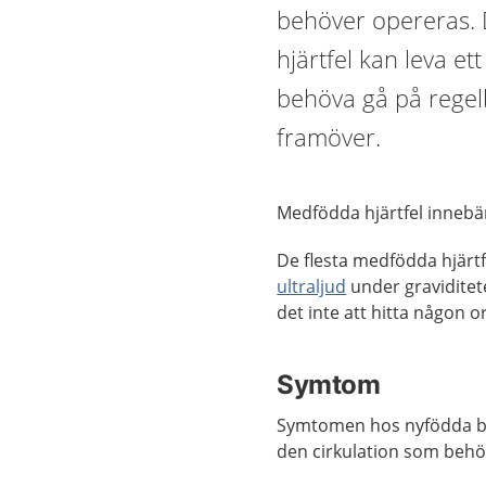
behöver opereras. 
hjärtfel kan leva e
behöva gå på rege
framöver.
Medfödda hjärtfel inneb
De flesta medfödda hjärt
ultraljud
under graviditet
det inte att hitta någon ors
Symtom
Symtomen hos nyfödda barn
den cirkulation som behöv