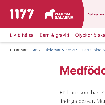
Till startsidan för 1177
Du har val
Välj
en ann
region
Liv & hälsa
Barn & gravid
Olyckor & sk
Du är här:
Start
Sjukdomar & besvär
Hjärta, blod o
Medfödda
Ett barn som har ett
lindriga besvär. Me