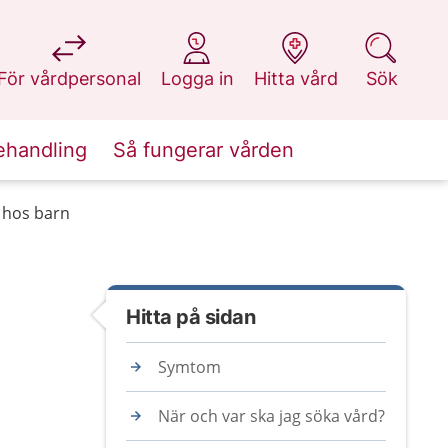
på 1177.se
på 1177.se
på 1177.se
på 1177.se
För vårdpersonal
Logga in
Hitta vård
Sök
ehandling
Så fungerar vården
 hos barn
Hitta på sidan
Symtom
När och var ska jag söka vård?