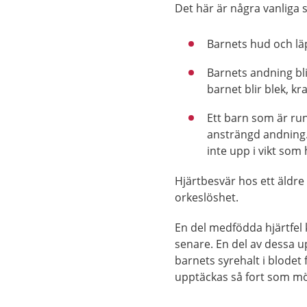
Det här är några vanliga 
Barnets hud och läp
Barnets andning bl
barnet blir blek, kr
Ett barn som är r
ansträngd andning. B
inte upp i vikt som
Hjärtbesvär hos ett äldre 
orkeslöshet.
En del medfödda hjärtfe
senare. En del av dessa 
barnets syrehalt i blodet 
upptäckas så fort som möj