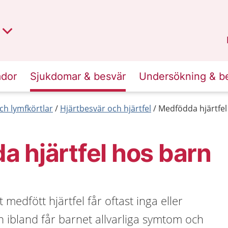
t region
an
Dalarna
.
ador
Sjukdomar & besvär
Undersökning & b
ch lymfkörtlar
Hjärtbesvär och hjärtfel
Medfödda hjärtfel
 hjärtfel hos barn
 medfött hjärtfel får oftast inga eller
n ibland får barnet allvarliga symtom och