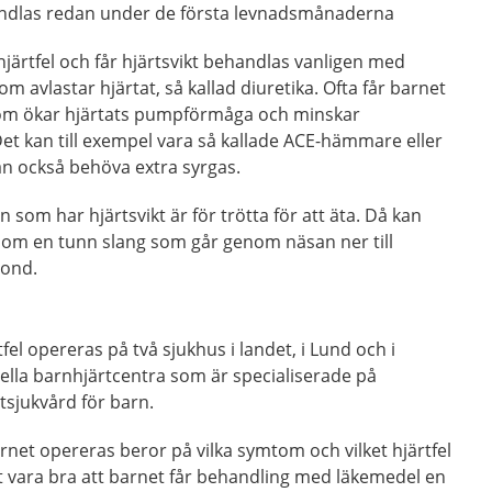
ndlas redan under de första levnadsmånaderna
ärtfel och får hjärtsvikt behandlas vanligen med
 avlastar hjärtat, så kallad diuretika. Ofta får barnet
om ökar hjärtats pumpförmåga och minskar
Det kan till exempel vara så kallade ACE-hämmare eller
an också behöva extra syrgas.
n som har hjärtsvikt är för trötta för att äta. Då kan
om en tunn slang som går genom näsan ner till
sond.
l opereras på två sjukhus i landet, i Lund och i
ella barnhjärtcentra som är specialiserade på
tsjukvård för barn.
rnet opereras beror på vilka symtom och vilket hjärtfel
t vara bra att barnet får behandling med läkemedel en