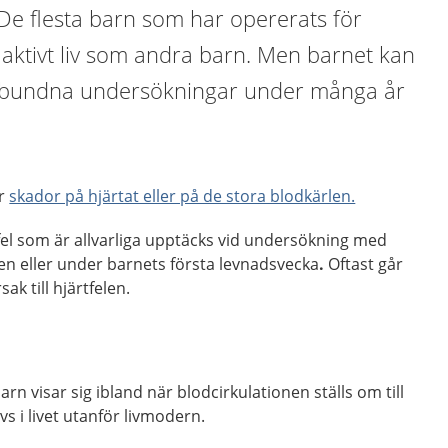
De flesta barn som har opererats för
tt aktivt liv som andra barn. Men barnet kan
lbundna undersökningar under många år
är
skador på hjärtat eller på de stora blodkärlen.
fel som är allvarliga upptäcks vid undersökning med
en eller under barnets första levnadsvecka
.
Oftast går
ak till hjärtfelen.
 visar sig ibland när blodcirkulationen ställs om till
s i livet utanför livmodern.