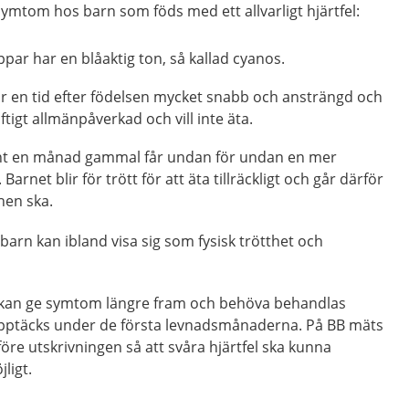
symtom hos barn som föds med ett allvarligt hjärtfel:
par har en blåaktig ton, så kallad cyanos.
ir en tid efter födelsen mycket snabb och ansträngd och
aftigt allmänpåverkad och vill inte äta.
unt en månad gammal får undan för undan en mer
arnet blir för trött för att äta tillräckligt och går därför
 hen ska.
barn kan ibland visa sig som fysisk trötthet och
l kan ge symtom längre fram och behöva behandlas
upptäcks under de första levnadsmånaderna. På BB mäts
före utskrivningen så att svåra hjärtfel ska kunna
ligt.