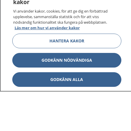
kakor
Vi använder kakor, cookies, för att ge dig en förbättrad
upplevelse, sammanställa statistik och för att viss
1177
–
tryggt om din hälsa och vård
nödvändig funktionalitet ska fungera på webbplatsen.
Läs mer om hur vi använder kakor
På 1177.se får du råd om hälsa och information om
sjukdomar och vilka mottagningar du kan kontakta.
HANTERA KAKOR
Logga in för att läsa din journal och göra dina
vårdärenden. Ring telefonnummer 1177 för
GODKÄNN NÖDVÄNDIGA
sjukvårdsrådgivning dygnet runt.
1177 ger dig råd när du vill må bättre.
GODKÄNN ALLA
Visa inn
1177 på flera språk
Visa inn
Om 1177