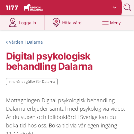
Du har valt region
Dalarna
.
Till startsidan för 1177
på 1177.se
på 1177.se
Meny
Logga in
Hitta vård
Vården i Dalarna
Digital psykologisk
behandling Dalarna
Innehållet gäller för Dalarna
Innehållet gäller för Dalarna
Mottagningen Digital psykologisk behandling
Dalarna erbjuder samtal med psykolog via video.
Är du vuxen och folkbokförd i Sverige kan du
boka tid hos oss. Boka tid via vår egen ingång i
1177 direkt.