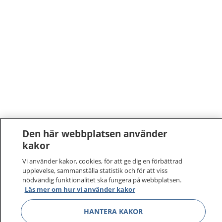
Den här webbplatsen använder
kakor
Vi använder kakor, cookies, för att ge dig en förbättrad
upplevelse, sammanställa statistik och för att viss
nödvändig funktionalitet ska fungera på webbplatsen.
1177
–
tryggt om din hälsa och vård
Läs mer om hur vi använder kakor
HANTERA KAKOR
På 1177.se får du råd om hälsa och information om