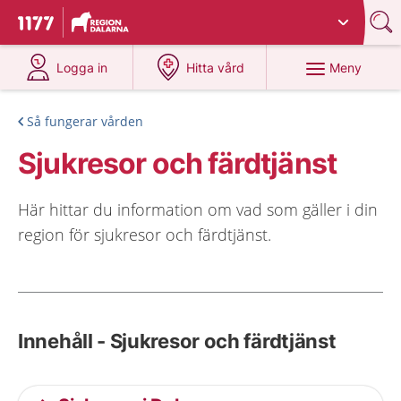
Du har valt region
Dalarna
.
Till startsidan för 1177
på 1177.se
på 1177.se
Meny
Logga in
Hitta vård
Så fungerar vården
Sjukresor och färdtjänst
Här hittar du information om vad som gäller i din
region för sjukresor och färdtjänst.
Innehåll - Sjukresor och färdtjänst