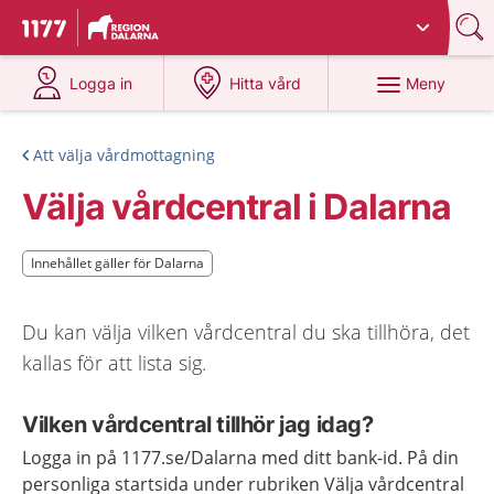
Du har valt region
Dalarna
.
Till startsidan för 1177
på 1177.se
på 1177.se
Meny
Logga in
Hitta vård
Att välja vårdmottagning
Välja vårdcentral i Dalarna
Innehållet gäller för Dalarna
Innehållet gäller för Dalarna
Du kan välja vilken vårdcentral du ska tillhöra, det
kallas för att lista sig.
Vilken vårdcentral tillhör jag idag?
Logga in på 1177.se/Dalarna med ditt bank-id. På din
personliga startsida under rubriken Välja vårdcentral