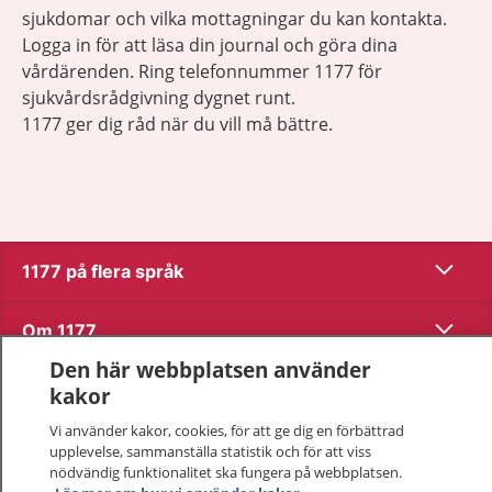
sjukdomar och vilka mottagningar du kan kontakta.
Logga in för att läsa din journal och göra dina
vårdärenden. Ring telefonnummer 1177 för
sjukvårdsrådgivning dygnet runt.
1177 ger dig råd när du vill må bättre.
Visa inn
1177 på flera språk
Visa inn
Om 1177
Den här webbplatsen använder
Visa inn
Kontakt
kakor
Vi använder kakor, cookies, för att ge dig en förbättrad
upplevelse, sammanställa statistik och för att viss
Behandling av personuppgifter
nödvändig funktionalitet ska fungera på webbplatsen.