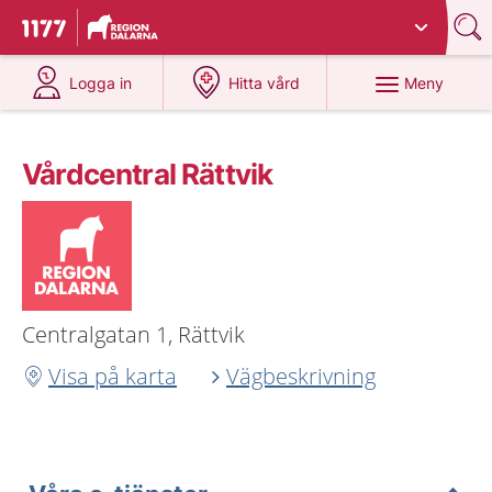
Du har valt region
Dalarna
.
Till startsidan för 1177
på 1177.se
på 1177.se
Meny
Logga in
Hitta vård
Vårdcentral Rättvik
Centralgatan 1, Rättvik
Visa på karta
Vägbeskrivning