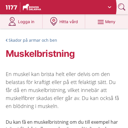
Du har valt region
Dalarna
.
Till startsidan för 1177
på 1177.se
på 1177.se
Meny
Logga in
Hitta vård
Skador på armar och ben
Muskelbristning
En muskel kan brista helt eller delvis om den
belastas för kraftigt eller på ett felaktigt sätt. Du
får då en muskelbristning, vilket innebär att
muskelfibrer skadas eller går av. Du kan också få
en blödning i muskeln.
Du kan få en muskelbristning om du till exempel har