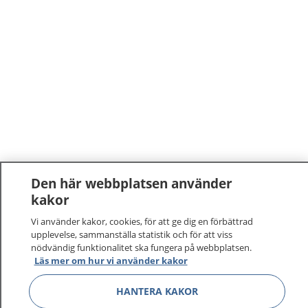
Den här webbplatsen använder
kakor
1177
–
tryggt om din hälsa och vård
Vi använder kakor, cookies, för att ge dig en förbättrad
På 1177.se får du råd om hälsa och information om
upplevelse, sammanställa statistik och för att viss
nödvändig funktionalitet ska fungera på webbplatsen.
sjukdomar och vilka mottagningar du kan kontakta.
Läs mer om hur vi använder kakor
Logga in för att läsa din journal och göra dina
vårdärenden. Ring telefonnummer 1177 för
HANTERA KAKOR
sjukvårdsrådgivning dygnet runt.