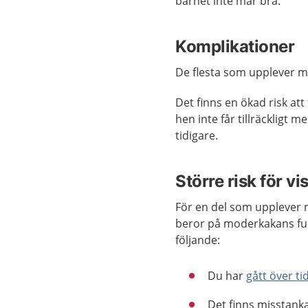
barnet inte mår bra.
Komplikationer
De flesta som upplever m
Det finns en ökad risk at
hen inte får tillräckligt
tidigare.
Större risk för v
För en del som upplever m
beror på moderkakans funk
följande:
Du har
gått över ti
Det finns misstanka