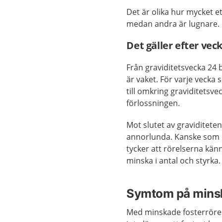
Det är olika hur mycket et
medan andra är lugnare. M
Det gäller efter vec
Från graviditetsvecka 24 b
är vaket. För varje vecka 
till omkring graviditetsvec
förlossningen.
Mot slutet av graviditete
annorlunda. Kanske som kr
tycker att rörelserna kä
minska i antal och styrka.
Symtom på minsk
Med minskade fosterrörels