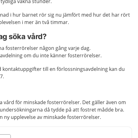
r tydliga vakna stunder.
lnad i hur barnet rör sig nu jämfört med hur det har rört
pplevelsen i mer än två timmar.
jag söka vård?
na fosterrörelser någon gång varje dag.
avdelning om du inte känner fosterrörelser.
kontaktuppgifter till en förlossningsavdelning kan du
7.
söka vård för minskade fosterrörelser. Det gäller även om
h undersökningarna då tydde på att fostret mådde bra.
n ny upplevelse av minskade fosterrörelser.