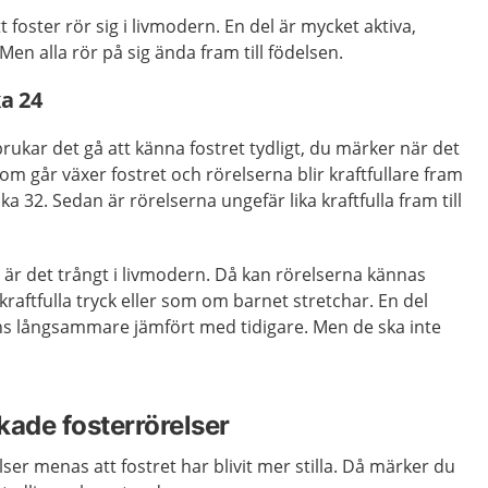
t foster rör sig i livmodern. En del är mycket aktiva,
en alla rör på sig ända fram till födelsen.
ka 24
rukar det gå att känna fostret tydligt, du märker när det
som går växer fostret och rörelserna blir kraftfullare fram
ka 32. Sedan är rörelserna ungefär lika kraftfulla fram till
n är det trångt i livmodern. Då kan rörelserna kännas
aftfulla tryck eller som om barnet stretchar. En del
nns långsammare jämfört med tidigare. Men de ska inte
ade fosterrörelser
er menas att fostret har blivit mer stilla. Då märker du