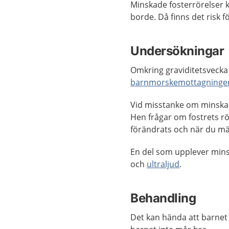
Minskade fosterrörelser 
borde. Då finns det risk fö
Undersökningar
Omkring graviditetsvecka 2
barnmorskemottagninge
Vid misstanke om minskad
Hen frågar om fostrets rö
förändrats och när du mä
En del som upplever min
och
ultraljud
.
Behandling
Det kan hända att barne