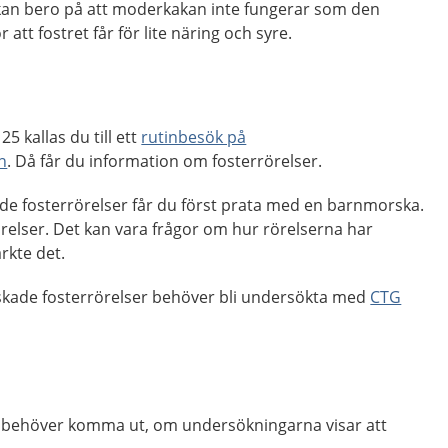
kan bero på att moderkakan inte fungerar som den
r att fostret får för lite näring och syre.
5 kallas du till ett
rutinbesök på
n
. Då får du information om fosterrörelser.
e fosterrörelser får du först prata med en barnmorska.
relser. Det kan vara frågor om hur rörelserna har
rkte det.
skade fosterrörelser behöver bli undersökta med
CTG
t behöver komma ut, om undersökningarna visar att