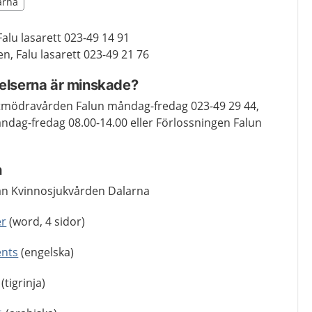
illägget från region Dalarna
larna
egion Dalarna
lu lasarett 023-49 14 91
n, Falu lasarett 023-49 21 76
relserna är minskade?
listmödravården Falun måndag-fredag 023-49 29 44,
dag-fredag 08.00-14.00 eller Förlossningen Falun
n
ån Kvinnosjukvården Dalarna
er
(word, 4 sidor)
ents
(engelska)
(tigrinja)