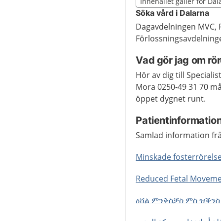
Slut på det regionala t
Innehållet gäller för Da
Nedan innehåll gäller r
Söka vård i Dalarna
Dagavdelningen MVC, Fa
Förlossningsavdelninge
Vad gör jag om rö
Hör av dig till Specia
Mora 0250-49 31 70 mån
öppet dygnet runt.
Patientinformatio
Samlad information fr
Minskade fosterrörels
Reduced Fetal Movem
ዕሸል ምንቅስቓስ ምስ ዝቕንስ