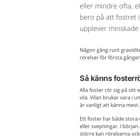
eller mindre ofta, 
bero på att fostret
upplever minskade 
Någon gång runt graviditet
rörelser för första gången
Så känns fosterr
Alla foster rör sig på sit
vila. Vilan brukar vara i u
är vanligt att känna mest a
Ett foster har både stor
eller svepningar. I början
större kan rörelserna ocks