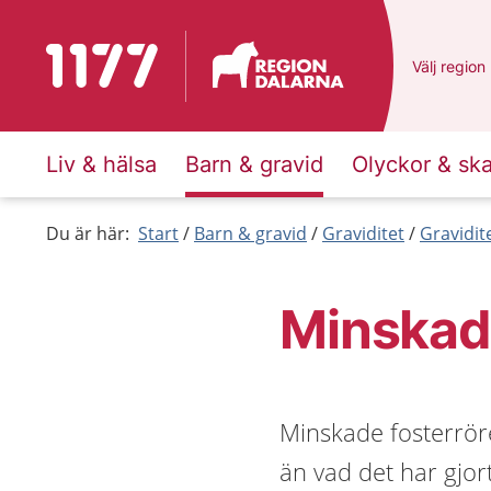
Till startsidan för 1177
Du har val
Välj
en ann
region
Liv & hälsa
Barn & gravid
Olyckor & sk
Du är här:
Start
Barn & gravid
Graviditet
Gravidit
Minskade
Minskade fosterröre
än vad det har gjor