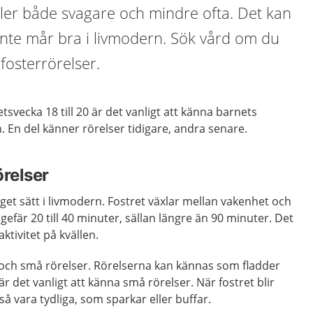
eller både svagare och mindre ofta. Det kan
 inte mår bra i livmodern. Sök vård om du
fosterrörelser.
svecka 18 till 20 är det vanligt att känna barnets
. En del känner rörelser tidigare, andra senare.
örelser
t eget sätt i livmodern. Fostret växlar mellan vakenhet och
ngefär 20 till 40 minuter, sällan längre än 90 minuter. Det
ktivitet på kvällen.
a och små rörelser. Rörelserna kan kännas som fladder
 är det vanligt att känna små rörelser. När fostret blir
å vara tydliga, som sparkar eller buffar.