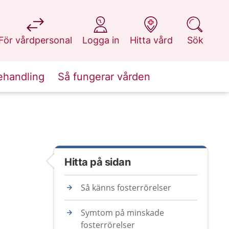
på 1177.se
på 1177.se
på 1177.se
på 1177.se
För vårdpersonal
Logga in
Hitta vård
Sök
ehandling
Så fungerar vården
Hitta på sidan
Så känns fosterrörelser
Symtom på minskade
fosterrörelser