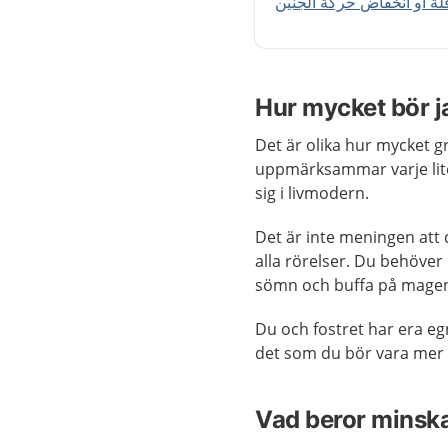
لة أو انخفاض حركة الجنين
Hur mycket bör j
Det är olika hur mycket g
uppmärksammar varje lite
sig i livmodern.
Det är inte meningen att
alla rörelser. Du behöver 
sömn och buffa på magen 
Du och fostret har era eg
det som du bör vara me
Vad beror minska