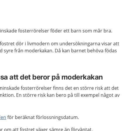
inskade fosterrörelser föder ett barn som mår bra.
t fostret dör i livmodern om undersökningarna visar att
 med syre från moderkakan. Då kan barnet behöva födas
issa att det beror på moderkakan
inskade fosterrörelser finns det en större risk att det
tion. En större risk kan bero på till exempel något av
den
för beräknat förlossningsdatum.
r om att fostret växer sämre än förväntat.