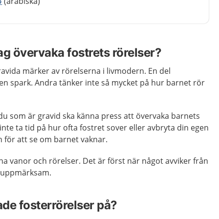
ق
(arabiska)
ag övervaka fostrets rörelser?
ravida märker av rörelserna i livmodern. En del
n spark. Andra tänker inte så mycket på hur barnet rör
 du som är gravid ska känna press att övervaka barnets
inte ta tid på hur ofta fostret sover eller avbryta din egen
för att se om barnet vaknar.
na vanor och rörelser. Det är först när något avviker från
r uppmärksam.
de fosterrörelser på?