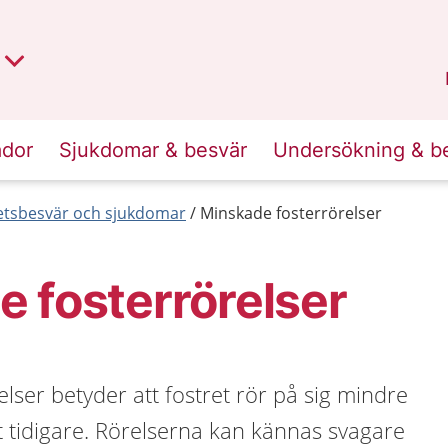
t region
an
Dalarna
.
ador
Sjukdomar & besvär
Undersökning & b
etsbesvär och sjukdomar
Minskade fosterrörelser
 fosterrörelser
lser betyder att fostret rör på sig mindre
t tidigare. Rörelserna kan kännas svagare