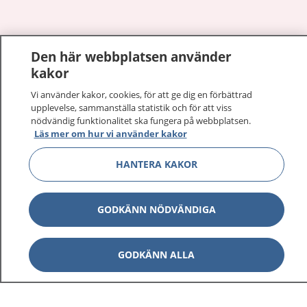
Den här webbplatsen använder
Visa inn
1177 på flera språk
kakor
Visa inn
Vi använder kakor, cookies, för att ge dig en förbättrad
Om 1177
upplevelse, sammanställa statistik och för att viss
nödvändig funktionalitet ska fungera på webbplatsen.
Visa inn
Kontakt
Läs mer om hur vi använder kakor
HANTERA KAKOR
Behandling av personuppgifter
GODKÄNN NÖDVÄNDIGA
Hantering av kakor
GODKÄNN ALLA
Inställningar för kakor
1177 – en tjänst från
Inera.