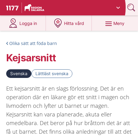
Du har valt region
Dalarna
.
Till startsidan för 1177
på 1177.se
på 1177.se
Meny
Logga in
Hitta vård
Olika sätt att föda barn
Kejsarsnitt
Svenska
Lättläst svenska
Ett kejsarsnitt är en slags förlossning. Det är en
operation där en läkare gör ett snitt i magen och
livmodern och lyfter ut barnet ur magen.
Kejsarsnitt kan vara planerade, akuta eller
omedelbara. Det beror på hur bråttom det är att
få ut barnet. Det finns olika anledningar till att det