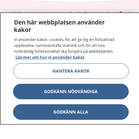
1177
–
tryggt om din hälsa och vård
Den här webbplatsen använder
kakor
På 1177.se får du råd om hälsa och information om
sjukdomar och vilka mottagningar du kan kontakta.
Vi använder kakor, cookies, för att ge dig en förbättrad
Logga in för att läsa din journal och göra dina
upplevelse, sammanställa statistik och för att viss
nödvändig funktionalitet ska fungera på webbplatsen.
vårdärenden. Ring telefonnummer 1177 för
Läs mer om hur vi använder kakor
sjukvårdsrådgivning dygnet runt.
1177 ger dig råd när du vill må bättre.
HANTERA KAKOR
GODKÄNN NÖDVÄNDIGA
Visa inn
1177 på flera språk
GODKÄNN ALLA
Visa inn
Om 1177