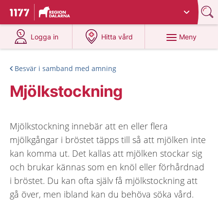
Du har valt region
Dalarna
.
Till startsidan för 1177
på 1177.se
på 1177.se
Meny
Logga in
Hitta vård
Besvär i samband med amning
Mjölkstockning
Mjölkstockning innebär att en eller flera
mjölkgångar i bröstet täpps till så att mjölken inte
kan komma ut. Det kallas att mjölken stockar sig
och brukar kännas som en knöl eller förhårdnad
i bröstet. Du kan ofta själv få mjölkstockning att
gå över, men ibland kan du behöva söka vård.