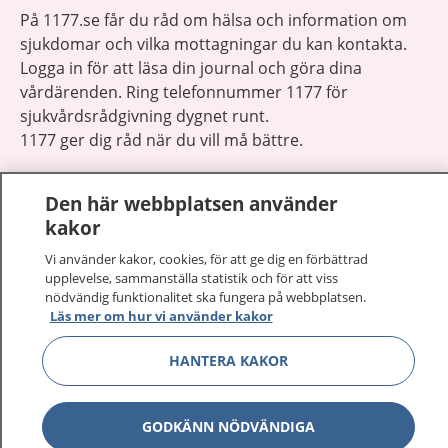
På 1177.se får du råd om hälsa och information om
sjukdomar och vilka mottagningar du kan kontakta.
Logga in för att läsa din journal och göra dina
vårdärenden. Ring telefonnummer 1177 för
sjukvårdsrådgivning dygnet runt.
1177 ger dig råd när du vill må bättre.
Den här webbplatsen använder
kakor
Vi använder kakor, cookies, för att ge dig en förbättrad
Visa inn
1177 på flera språk
upplevelse, sammanställa statistik och för att viss
nödvändig funktionalitet ska fungera på webbplatsen.
Läs mer om hur vi använder kakor
Visa inn
Om 1177
HANTERA KAKOR
Visa inn
Kontakt
GODKÄNN NÖDVÄNDIGA