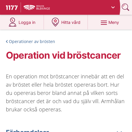
Du har valt region
Blekinge
.
Till startsidan för 1177
på 1177.se
på 1177.se
Meny
Logga in
Hitta vård
Operationer av brösten
Operation vid bröstcancer
En operation mot bröstcancer innebär att en del
av bröstet eller hela bröstet opereras bort. Hur
du opereras beror bland annat på vilken sorts
bröstcancer det är och vad du själv vill. Armhålan
brukar också opereras.