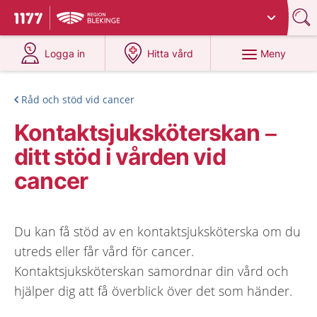
Du har valt region
Blekinge
.
Till startsidan för 1177
på 1177.se
på 1177.se
Meny
Logga in
Hitta vård
Råd och stöd vid cancer
Kontaktsjuksköterskan –
ditt stöd i vården vid
cancer
Du kan få stöd av en kontaktsjuksköterska om du
utreds eller får vård för cancer.
Kontaktsjuksköterskan samordnar din vård och
hjälper dig att få överblick över det som händer.