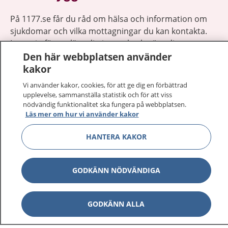
På 1177.se får du råd om hälsa och information om
sjukdomar och vilka mottagningar du kan kontakta.
Logga in för att läsa din journal och göra dina
Den här webbplatsen använder
vårdärenden. Ring telefonnummer 1177 för
kakor
sjukvårdsrådgivning dygnet runt.
1177 ger dig råd när du vill må bättre.
Vi använder kakor, cookies, för att ge dig en förbättrad
upplevelse, sammanställa statistik och för att viss
nödvändig funktionalitet ska fungera på webbplatsen.
Läs mer om hur vi använder kakor
HANTERA KAKOR
Visa inn
1177 på flera språk
GODKÄNN NÖDVÄNDIGA
Visa inn
Om 1177
Visa inn
Kontakt
GODKÄNN ALLA