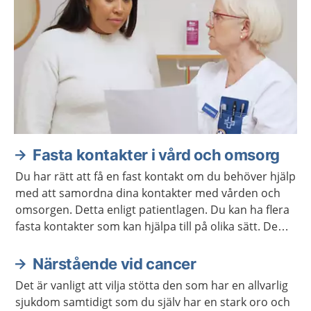
Fasta kontakter i vård och omsorg
Du har rätt att få en fast kontakt om du behöver hjälp
med att samordna dina kontakter med vården och
omsorgen. Detta enligt patientlagen. Du kan ha flera
fasta kontakter som kan hjälpa till på olika sätt. De
ska samarbeta så att du får en mer sammanhållen
vård och omsorg.
Närstående vid cancer
Det är vanligt att vilja stötta den som har en allvarlig
sjukdom samtidigt som du själv har en stark oro och