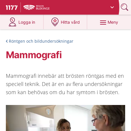
Du har valt region
Blekinge
.
Till startsidan för 1177
på 1177.se
på 1177.se
Meny
Logga in
Hitta vård
Röntgen och bildundersökningar
Mammografi
Mammografi innebär att brösten röntgas med en
speciell teknik. Det är en av flera undersökningar
som kan behövas om du har symtom i brösten.