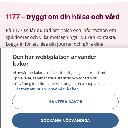
1177
–
tryggt om din hälsa och vård
På 1177.se får du råd om hälsa och information om
sjukdomar och vilka mottagningar du kan kontakta.
Logga in för att läsa din journal och göra dina
vårdärenden. Ring telefonnummer 1177 för
Den här webbplatsen använder
sjukvårdsrådgivning dygnet runt.
kakor
1177 ger dig råd när du vill må bättre.
Vi använder kakor, cookies, för att ge dig en förbättrad
upplevelse, sammanställa statistik och för att viss
nödvändig funktionalitet ska fungera på webbplatsen.
Läs mer om hur vi använder kakor
Visa inn
HANTERA KAKOR
1177 på flera språk
Visa inn
Om 1177
GODKÄNN NÖDVÄNDIGA