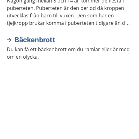
Någon gång mellan 8 och 14 år kommer de flesta i
puberteten. Puberteten är den period då kroppen
utvecklas från barn till vuxen. Den som har en
tjejkropp brukar komma i puberteten tidigare än den
som har en killkropp. Hur man upplever puberteten
varierar mycket från person till person.
Bäckenbrott
Du kan få ett bäckenbrott om du ramlar eller är med
om en olycka.