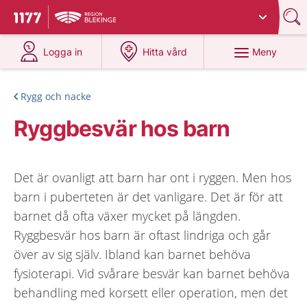
Du har valt region
Blekinge
.
Till startsidan för 1177
på 1177.se
på 1177.se
Meny
Logga in
Hitta vård
Rygg och nacke
Ryggbesvär hos barn
Det är ovanligt att barn har ont i ryggen. Men hos
barn i puberteten är det vanligare. Det är för att
barnet då ofta växer mycket på längden.
Ryggbesvär hos barn är oftast lindriga och går
över av sig själv. Ibland kan barnet behöva
fysioterapi. Vid svårare besvär kan barnet behöva
behandling med korsett eller operation, men det