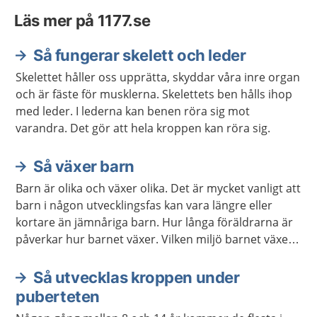
Läs mer på 1177.se
Så fungerar skelett och leder
Skelettet håller oss upprätta, skyddar våra inre organ
och är fäste för musklerna. Skelettets ben hålls ihop
med leder. I lederna kan benen röra sig mot
varandra. Det gör att hela kroppen kan röra sig.
Så växer barn
Barn är olika och växer olika. Det är mycket vanligt att
barn i någon utvecklingsfas kan vara längre eller
kortare än jämnåriga barn. Hur långa föräldrarna är
påverkar hur barnet växer. Vilken miljö barnet växer
upp i kan också påverka. Det är ovanligt att det beror
på någon sjukdom.
Så utvecklas kroppen under
puberteten