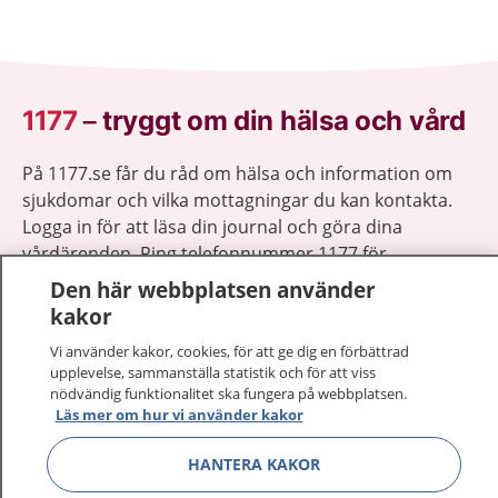
1177
–
tryggt om din hälsa och vård
På 1177.se får du råd om hälsa och information om
sjukdomar och vilka mottagningar du kan kontakta.
Logga in för att läsa din journal och göra dina
vårdärenden. Ring telefonnummer 1177 för
sjukvårdsrådgivning dygnet runt.
Den här webbplatsen använder
1177 ger dig råd när du vill må bättre.
kakor
Vi använder kakor, cookies, för att ge dig en förbättrad
upplevelse, sammanställa statistik och för att viss
nödvändig funktionalitet ska fungera på webbplatsen.
Läs mer om hur vi använder kakor
Visa inn
1177 på flera språk
HANTERA KAKOR