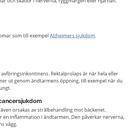
mar och skador i nerverna, ryggmärgen eller hjärnan.
omar som till exempel
Alzheimers sjukdom
.
l avföringsinkontinens. Rektalprolaps är när hela eller
er ut genom ändtarmens öppning, till exempel när du
tungt.
 cancersjukdom
 även orsakas av strålbehandling mot bäckenet.
lir en inflammation i ändtarmen. Den påverkar nerverna,
ns vägg.