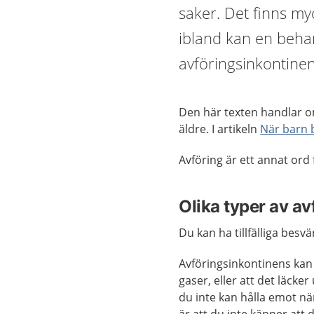
saker. Det finns my
ibland kan en behan
avföringsinkontinen
Den här texten handlar o
äldre. I artikeln
När barn b
Avföring är ett annat ord
Olika typer av a
Du kan ha tillfälliga besv
Avföringsinkontinens kan v
gaser, eller att det läcke
du inte kan hålla emot nä