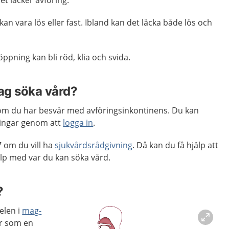
et läcker avföring.
an vara lös eller fast. Ibland kan det läcka både lös och
pning kan bli röd, klia och svida.
jag söka vård?
om du har besvär med avföringsinkontinens. Du kan
ingar genom att
logga in
.
 om du vill ha
sjukvårdsrådgivning
. Då kan du få hjälp att
p med var du kan söka vård.
?
elen i
mag-
r som en