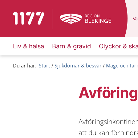
Till startsidan för 1177
Du
Väl
Liv & hälsa
Barn & gravid
Olyckor & sk
Du är här:
Start
Sjukdomar & besvär
Mage och ta
Avföring
Avföringsinkontinen
att du kan förhindra