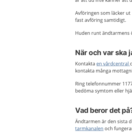
är att du inte känner att d
Avföringen som läcker ut k
fast avföring samtidigt.
Huden runt ändtarmens öp
När och var ska 
Kontakta
en vårdcentral
kontakta många mottagn
Ring telefonnummer 1177
bedöma symtom eller hjäl
Vad beror det på
Ändtarmen är den sista d
tarmkanalen
och fungera