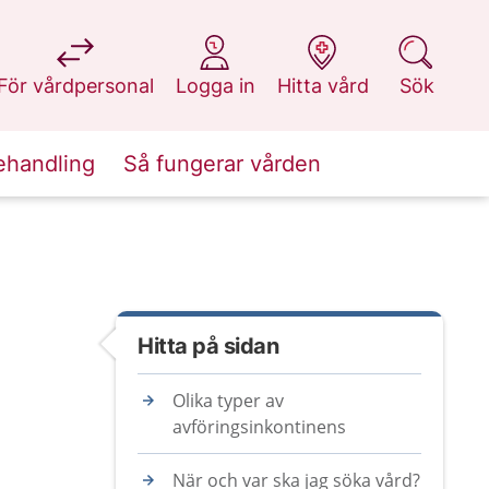
på 1177.se
på 1177.se
på 1177.se
på 1177.se
För vårdpersonal
Logga in
Hitta vård
Sök
ehandling
Så fungerar vården
Hitta på sidan
Olika typer av
avföringsinkontinens
När och var ska jag söka vård?