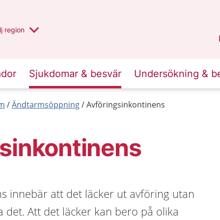
 har valt region
j
en annan
region
Blekinge
.
ador
Sjukdomar & besvär
Undersökning & b
rm
Ändtarmsöppning
Avföringsinkontinens
sinkontinens
s innebär att det läcker ut avföring utan
 det. Att det läcker kan bero på olika