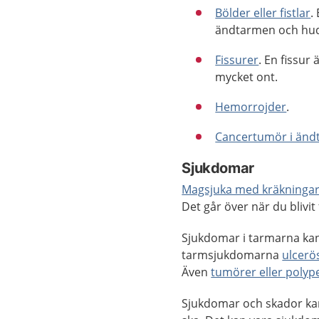
Bölder eller fistlar
.
ändtarmen och hu
Fissurer
. En fissur
mycket ont.
Hemorrojder
.
Cancertumör i än
Sjukdomar
Magsjuka med kräkningar
Det går över när du blivit
Sjukdomar i tarmarna kan 
tarmsjukdomarna
ulcerös
Även
tumörer eller polyp
Sjukdomar och skador kan