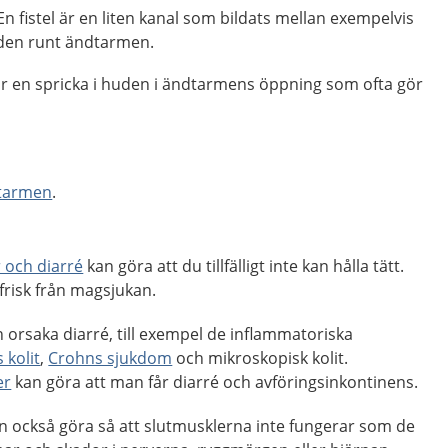
 En fistel är en liten kanal som bildats mellan exempelvis
den runt ändtarmen.
 är en spricka i huden i ändtarmens öppning som ofta gör
dtarmen
.
 och diarré
kan göra att du tillfälligt inte kan hålla tätt.
 frisk från magsjukan.
orsaka diarré, till exempel de inflammatoriska
 kolit
,
Crohns sjukdom
och mikroskopisk kolit.
er
kan göra att man får diarré och avföringsinkontinens.
 också göra så att slutmusklerna inte fungerar som de