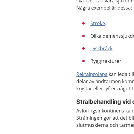
ska. Det kan vara sjukdo
Några exempel är dessa:
Stroke
.
Olika demenssjukd
Diskbråck
.
Ryggfrakturer.
Rektalprolaps
kan leda til
delar av ändtarmen komm
krystar eller lyfter något 
Strålbehandling vid
Avföringsinkontinens kan
Strålningen gör att det b
slutmusklerna och tarme