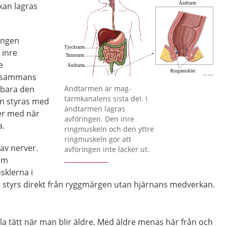
kan lagras
ingen
 inre
e
illsammans
Förstora bilden
Ändtarmen är mag-
 bara den
tarmkanalens sista del. I
an styras med
ändtarmen lagras
per med när
avföringen. Den inre
a.
ringmuskeln och den yttre
ringmuskeln gör att
av nerver.
avföringen inte läcker ut.
nom
sklerna i
r styrs direkt från ryggmärgen utan hjärnans medverkan.
lla tätt när man blir äldre. Med äldre menas här från och