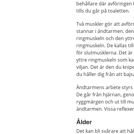
behållare där avföringen 
tills du går på toaletten.
Två muskler gör att avför
stannar i ändtarmen, den
ringmuskeln och den yttr
ringmuskeln. De kallas t
för slutmusklerna. Det är
yttre ringmuskeln som k
viljan. Det är den du kni
du håller dig från att bajs
Ändtarmens arbete styrs 
De går från hjärnan, ge
ryggmärgen och ut till mu
ändtarmen. Vissa reflexe
Ålder
Det kan bli svårare att hå