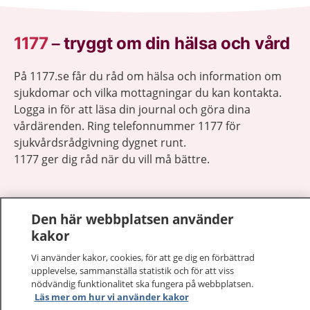
1177
–
tryggt om din hälsa och vård
På 1177.se får du råd om hälsa och information om
sjukdomar och vilka mottagningar du kan kontakta.
Logga in för att läsa din journal och göra dina
vårdärenden. Ring telefonnummer 1177 för
sjukvårdsrådgivning dygnet runt.
1177 ger dig råd när du vill må bättre.
Den här webbplatsen använder
kakor
Visa inn
1177 på flera språk
Vi använder kakor, cookies, för att ge dig en förbättrad
upplevelse, sammanställa statistik och för att viss
Visa inn
nödvändig funktionalitet ska fungera på webbplatsen.
Om 1177
Läs mer om hur vi använder kakor