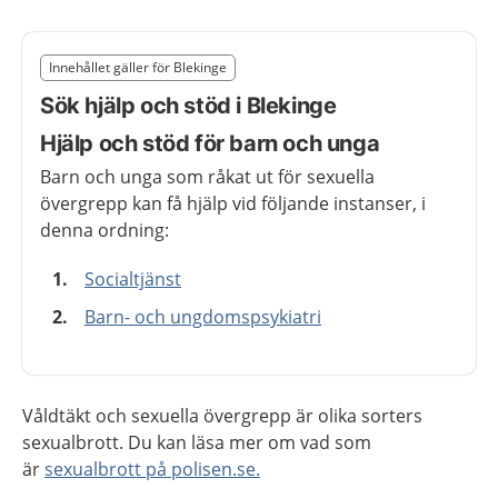
Slut på det regionala tillägget från region Blekinge
Innehållet gäller för Blekinge
Nedan innehåll gäller region Blekinge
Sök hjälp och stöd i Blekinge
Hjälp och stöd för barn och unga
Barn och unga som råkat ut för sexuella
övergrepp kan få hjälp vid följande instanser, i
denna ordning:
Socialtjänst
Barn- och ungdomspsykiatri
Våldtäkt och sexuella övergrepp är olika sorters
sexualbrott. Du kan läsa mer om vad som
är
sexualbrott på polisen.se.