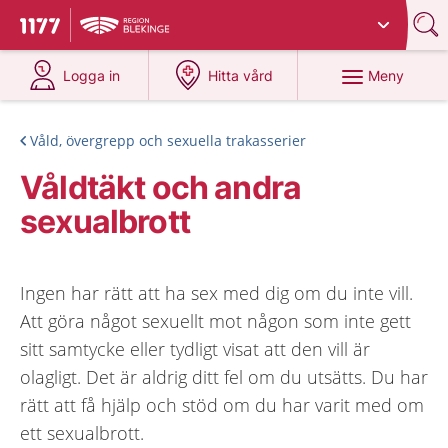
Du har valt region
Blekinge
.
Till startsidan för 1177
på 1177.se
på 1177.se
Meny
Logga in
Hitta vård
Våld, övergrepp och sexuella trakasserier
Våldtäkt och andra
sexualbrott
Ingen har rätt att ha sex med dig om du inte vill.
Att göra något sexuellt mot någon som inte gett
sitt samtycke eller tydligt visat att den vill är
olagligt. Det är aldrig ditt fel om du utsätts. Du har
rätt att få hjälp och stöd om du har varit med om
ett sexualbrott.