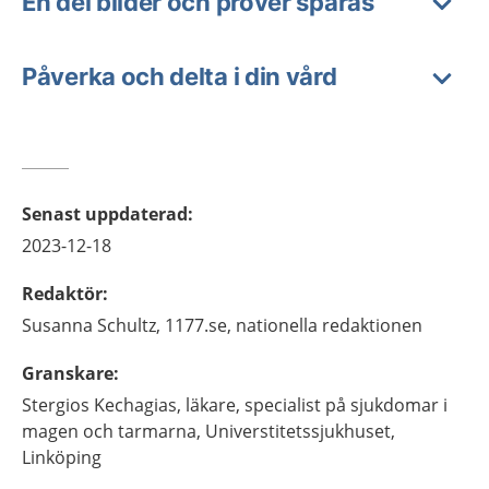
En del bilder och prover sparas
Påverka och delta i din vård
Senast uppdaterad
:
2023-12-18
Redaktör
:
Susanna
Schultz,
1177.se, nationella redaktionen
Granskare
:
Stergios
Kechagias,
läkare, specialist på sjukdomar i
magen och tarmarna,
Universtitetssjukhuset,
Linköping