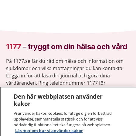
1177
–
tryggt om din hälsa och vård
På 1177.se får du råd om hälsa och information om
sjukdomar och vilka mottagningar du kan kontakta.
Logga in för att läsa din journal och göra dina
vårdärenden. Ring telefonnummer 1177 för
sjukvårdsrådgivning dygnet runt.
Den här webbplatsen använder
1177 ger dig råd när du vill må bättre.
kakor
Vi använder kakor, cookies, för att ge dig en förbättrad
upplevelse, sammanställa statistik och för att viss
nödvändig funktionalitet ska fungera på webbplatsen.
Läs mer om hur vi använder kakor
Visa inn