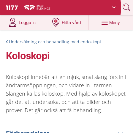
Du har valt region
Blekinge
.
Till startsidan för 1177
på 1177.se
på 1177.se
Meny
Logga in
Hitta vård
Undersökning och behandling med endoskopi
Koloskopi
Koloskopi innebär att en mjuk, smal slang förs in i
ändtarmsöppningen, och vidare in i tarmen.
Slangen kallas koloskop. Med hjälp av koloskopet
går det att undersöka, och att ta bilder och
prover. Det går också att få behandling.