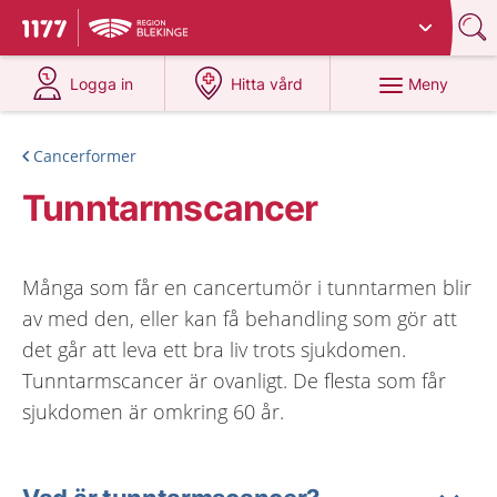
Du har valt region
Blekinge
.
Till startsidan för 1177
på 1177.se
på 1177.se
Meny
Logga in
Hitta vård
Cancerformer
Tunntarmscancer
Många som får en cancertumör i tunntarmen blir
av med den, eller kan få behandling som gör att
det går att leva ett bra liv trots sjukdomen.
Tunntarmscancer är ovanligt. De flesta som får
sjukdomen är omkring 60 år.