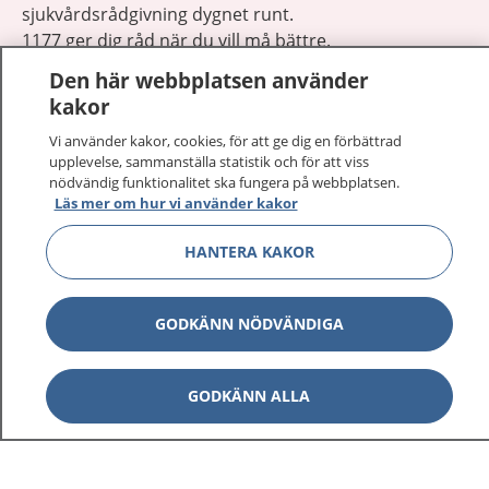
sjukvårdsrådgivning dygnet runt.
1177 ger dig råd när du vill må bättre.
Den här webbplatsen använder
kakor
Vi använder kakor, cookies, för att ge dig en förbättrad
upplevelse, sammanställa statistik och för att viss
Visa inn
nödvändig funktionalitet ska fungera på webbplatsen.
1177 på flera språk
Läs mer om hur vi använder kakor
Visa inn
Om 1177
HANTERA KAKOR
Visa inn
Kontakt
GODKÄNN NÖDVÄNDIGA
Behandling av personuppgifter
GODKÄNN ALLA
Hantering av kakor