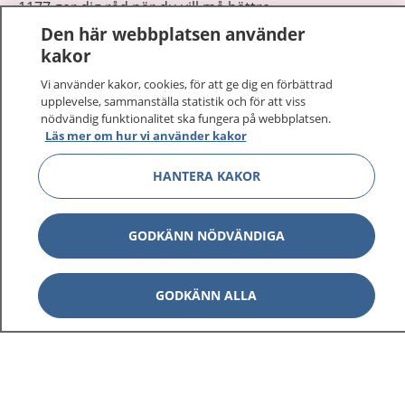
1177 ger dig råd när du vill må bättre.
Den här webbplatsen använder
kakor
Vi använder kakor, cookies, för att ge dig en förbättrad
upplevelse, sammanställa statistik och för att viss
nödvändig funktionalitet ska fungera på webbplatsen.
Visa inn
1177 på flera språk
Läs mer om hur vi använder kakor
Visa inn
HANTERA KAKOR
Om 1177
Visa inn
Kontakt
GODKÄNN NÖDVÄNDIGA
Behandling av personuppgifter
GODKÄNN ALLA
Hantering av kakor
Inställningar för kakor