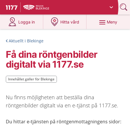
Du har valt region
Blekinge
.
Till startsidan för 1177
på 1177.se
på 1177.se
Meny
Logga in
Hitta vård
Aktuellt i Blekinge
Få dina röntgenbilder
digitalt via 1177.se
Innehållet gäller för Blekinge
Innehållet gäller för Blekinge
Nu finns möjligheten att beställa dina
röntgenbilder digitalt via en e-tjänst på 1177.se.
Du hittar e-tjänsten på röntgenmottagningens sidor: