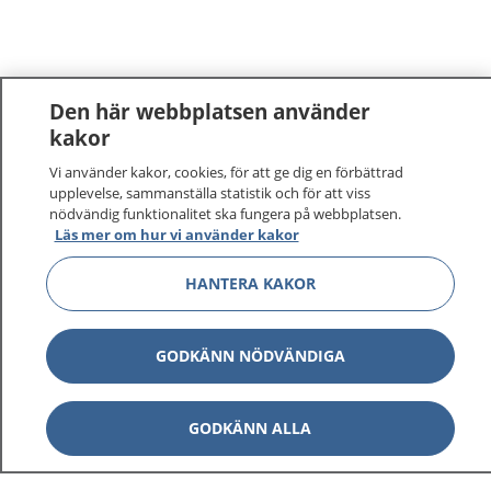
Den här webbplatsen använder
kakor
Vi använder kakor, cookies, för att ge dig en förbättrad
upplevelse, sammanställa statistik och för att viss
nödvändig funktionalitet ska fungera på webbplatsen.
Läs mer om hur vi använder kakor
1177
–
tryggt om din hälsa och vård
HANTERA KAKOR
På 1177.se får du råd om hälsa och information om
sjukdomar och vilka mottagningar du kan kontakta.
GODKÄNN NÖDVÄNDIGA
Logga in för att läsa din journal och göra dina
vårdärenden. Ring telefonnummer 1177 för
GODKÄNN ALLA
sjukvårdsrådgivning dygnet runt.
1177 ger dig råd när du vill må bättre.