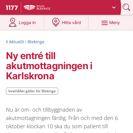
Du har valt region
Blekinge
.
Till startsidan för 1177
på 1177.se
på 1177.se
Meny
Logga in
Hitta vård
Aktuellt i Blekinge
Ny entré till
akutmottagningen i
Karlskrona
Innehållet gäller för Blekinge
Innehållet gäller för Blekinge
Nu är om- och tillbyggnaden av
akutmottagningen färdig. Från och med den 6
oktober klockan 10 ska du som patient till