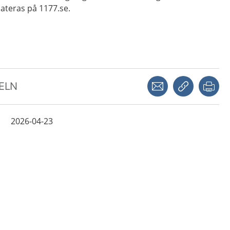
teras på 1177.se.
Dela via mejl
Kopiera län
Skr
KELN
2026-04-23