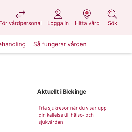
på 1177.se
på 1177.se
på 1177.se
på 1177.se
För vårdpersonal
Logga in
Hitta vård
Sök
ehandling
Så fungerar vården
Aktuellt i Blekinge
Fria sjukresor när du visar upp
din kallelse till hälso- och
sjukvården