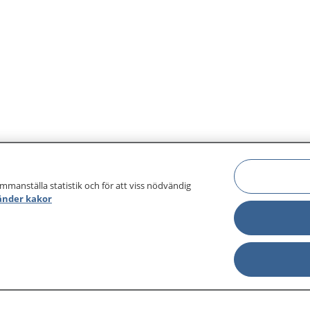
ammanställa statistik och för att viss nödvändig
änder kakor
sjukdomar och
Other languages
sa din journal
Lättläst svenska
 för