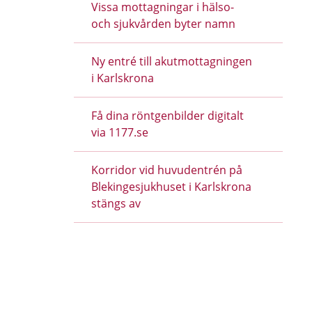
Vissa mottagningar i hälso-
och sjukvården byter namn
Ny entré till akutmottagningen
i Karlskrona
k
iv ut sidan
Få dina röntgenbilder digitalt
via 1177.se
Korridor vid huvudentrén på
Blekingesjukhuset i Karlskrona
stängs av