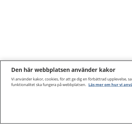
Den här webbplatsen använder kakor
Vi använder kakor, cookies, för att ge dig en förbättrad upplevelse, s
funktionalitet ska fungera på webbplatsen.
Läs mer om hur vi anv
1177
–
tryggt om din hälsa och vård
På 1177.se får du råd om hälsa och information om 
vilka mottagningar du kan kontakta. Logga in för att lä
och göra dina vårdärenden. Ring telefonnummer 1177