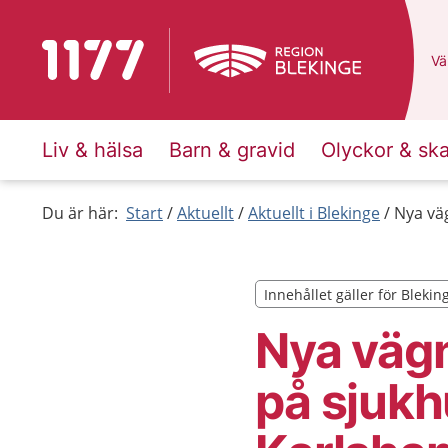
Till startsidan för 1177
Du
Väl
Liv & hälsa
Barn & gravid
Olyckor & sk
Du är här:
Start
Aktuellt
Aktuellt i Blekinge
Nya vä
Innehållet gäller för Blekin
Innehållet gäller för Blekin
Nya väg
på sjukh