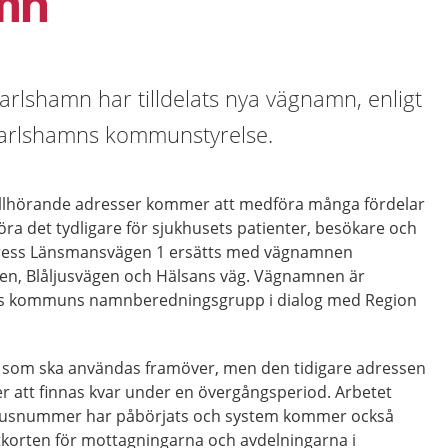
mn
rlshamn har tilldelats nya vägnamn, enligt
 Karlshamns kommunstyrelse.
llhörande adresser kommer att medföra många fördelar
öra det tydligare för sjukhusets patienter, besökare och
adress Länsmansvägen 1 ersätts med vägnamnen
en, Blåljusvägen och Hälsans väg. Vägnamnen är
ns kommuns namnberedningsgrupp i dialog med Region
a som ska användas framöver, men den tidigare adressen
att finnas kvar under en övergångsperiod. Arbetet
 husnummer har påbörjats och system kommer också
korten för mottagningarna och avdelningarna i