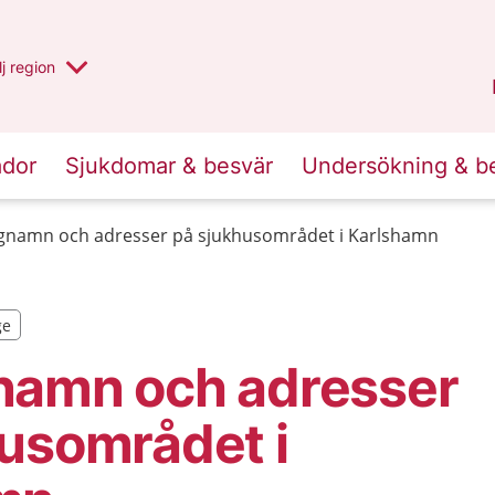
 har valt region
j
en annan
region
Blekinge
.
ador
Sjukdomar & besvär
Undersökning & b
gnamn och adresser på sjukhusområdet i Karlshamn
ge
ge
namn och adresser
usområdet i