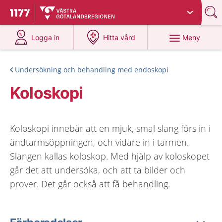
Du har valt region
Västra Götaland
.
Till startsidan för 1177
på 1177.se
på 1177.se
Meny
Logga in
Hitta vård
Undersökning och behandling med endoskopi
Koloskopi
Koloskopi innebär att en mjuk, smal slang förs in i
ändtarmsöppningen, och vidare in i tarmen.
Slangen kallas koloskop. Med hjälp av koloskopet
går det att undersöka, och att ta bilder och
prover. Det går också att få behandling.