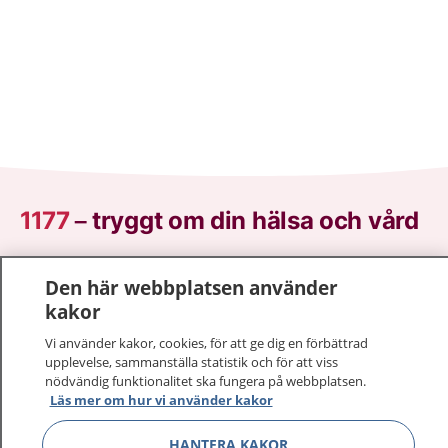
1177
–
tryggt om din hälsa och vård
På 1177.se får du råd om hälsa och information om
Den här webbplatsen använder
sjukdomar och vilka mottagningar du kan kontakta.
kakor
Logga in för att läsa din journal och göra dina
vårdärenden. Ring telefonnummer 1177 för
Vi använder kakor, cookies, för att ge dig en förbättrad
sjukvårdsrådgivning dygnet runt.
upplevelse, sammanställa statistik och för att viss
nödvändig funktionalitet ska fungera på webbplatsen.
1177 ger dig råd när du vill må bättre.
Läs mer om hur vi använder kakor
HANTERA KAKOR