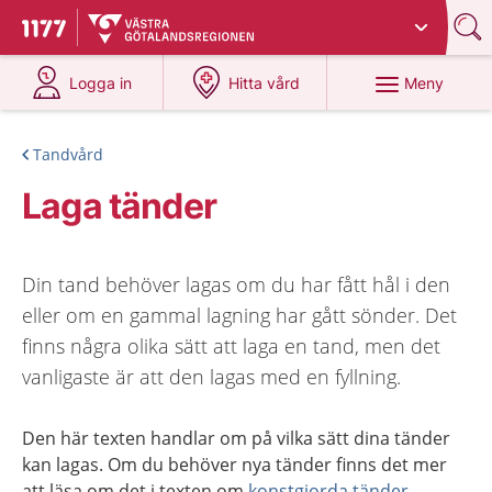
Du har valt region
Västra Götaland
.
Till startsidan för 1177
på 1177.se
på 1177.se
Meny
Logga in
Hitta vård
Tandvård
Laga tänder
Din tand behöver lagas om du har fått hål i den
eller om en gammal lagning har gått sönder. Det
finns några olika sätt att laga en tand, men det
vanligaste är att den lagas med en fyllning.
Den här texten handlar om på vilka sätt dina tänder
kan lagas. Om du behöver nya tänder finns det mer
att läsa om det i texten om
konstgjorda tänder
.