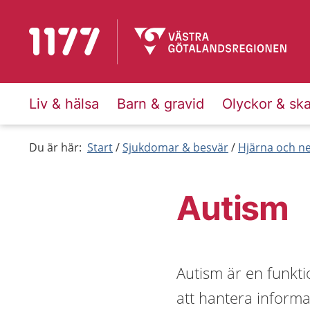
Till startsidan för 1177
Liv & hälsa
Barn & gravid
Olyckor & sk
Du är här:
Start
Sjukdomar & besvär
Hjärna och n
Autism
Autism är en funkt
att hantera inform