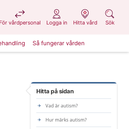
på 1177.se
på 1177.se
på 1177.se
på 1177.se
För vårdpersonal
Logga in
Hitta vård
Sök
ehandling
Så fungerar vården
Hitta på sidan
Vad är autism?
Hur märks autism?