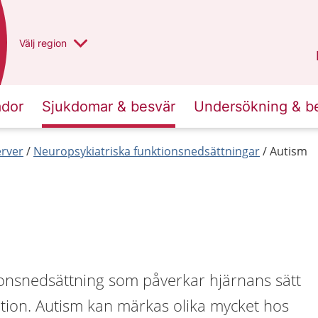
Du har valt region
Välj
en annan
region
Västra Götaland
.
ador
Sjukdomar & besvär
Undersökning & b
erver
Neuropsykiatriska funktionsnedsättningar
Autism
ionsnedsättning som påverkar hjärnans sätt
ation. Autism kan märkas olika mycket hos