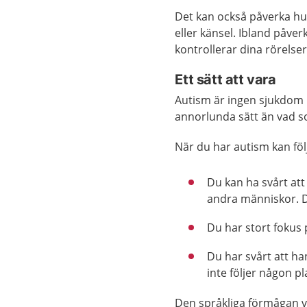
Det kan också påverka hur
eller känsel. Ibland påver
kontrollerar dina rörelser
Ett sätt att vara
Autism är ingen sjukdom u
annorlunda sätt än vad so
När du har autism kan fö
Du kan ha svårt at
andra människor. De
Du har stort fokus p
Du har svårt att ha
inte följer någon p
Den språkliga förmågan v