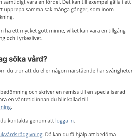
mtidigt vara en fördel. Det kan till exempel gälla i ett
 att upprepa samma sak många gånger, som inom
kning.
ha ett mycket gott minne, vilket kan vara en tillgång
 och i yrkeslivet.
jag söka vård?
m du tror att du eller någon närstående har svårigheter
 bedömning och skriver en remiss till en specialiserad
a en väntetid innan du blir kallad till
dning
.
 du kontakta genom att
logga in
.
jukvårdsrådgivning
. Då kan du få hjälp att bedöma