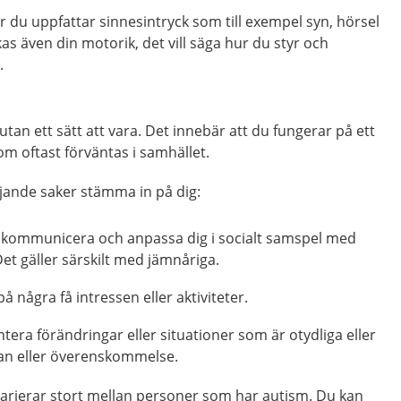
 du uppfattar sinnesintryck som till exempel syn, hörsel
kas även din motorik, det vill säga hur du styr och
.
tan ett sätt att vara. Det innebär att du fungerar på ett
m oftast förväntas i samhället.
ljande saker stämma in på dig:
t kommunicera och anpassa dig i socialt samspel med
t gäller särskilt med jämnåriga.
å några få intressen eller aktiviteter.
ntera förändringar eller situationer som är otydliga eller
lan eller överenskommelse.
arierar stort mellan personer som har autism. Du kan