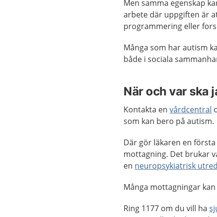
Men samma egenskap kan sa
arbete där uppgiften är
programmering eller fors
Många som har autism kan 
både i sociala sammanhang
När och var ska 
Kontakta en
vårdcentral
o
som kan bero på autism.
Där gör läkaren en första
mottagning. Det brukar var
en
neuropsykiatrisk utre
Många mottagningar kan
Ring 1177 om du vill ha
s