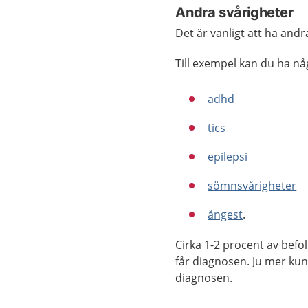
Andra svårigheter
Det är vanligt att ha and
Till exempel kan du ha nå
adhd
tics
epilepsi
sömnsvårigheter
ångest
.
Cirka 1-2 procent av befol
får diagnosen. Ju mer kuns
diagnosen.