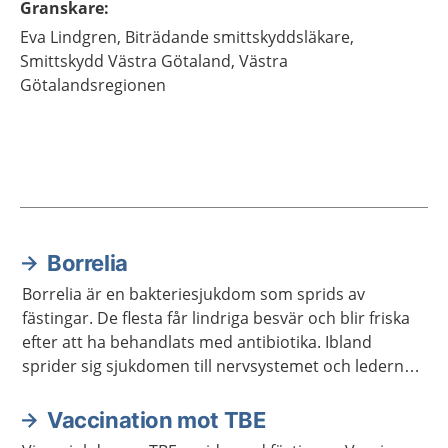
Granskare
:
Eva
Lindgren,
Biträdande smittskyddsläkare,
Smittskydd Västra Götaland,
Västra
Götalandsregionen
Borrelia
Aktuella artiklar
Borrelia är en bakteriesjukdom som sprids av
fästingar. De flesta får lindriga besvär och blir friska
efter att ha behandlats med antibiotika. Ibland
sprider sig sjukdomen till nervsystemet och lederna,
och då kan det ta längre tid att bli frisk.
Vaccination mot TBE