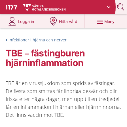
Du har valt region
Västra Götaland
.
Till startsidan för 1177
på 1177.se
på 1177.se
Meny
Logga in
Hitta vård
Infektioner i hjärna och nerver
TBE – fästingburen
hjärninflammation
TBE är en virussjukdom som sprids av fästingar.
De flesta som smittas får lindriga besvär och blir
friska efter några dagar, men upp till en tredjedel
får en inflammation i hjärnan eller hjärnhinnorna.
Det finns vaccin mot TBE.