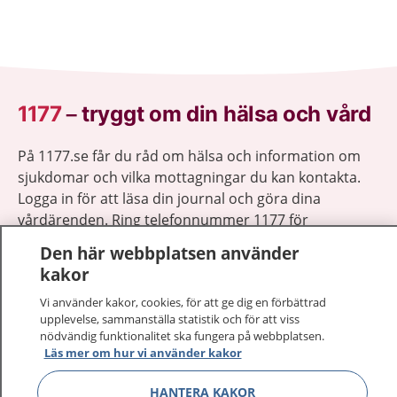
1177
–
tryggt om din hälsa och vård
På 1177.se får du råd om hälsa och information om
sjukdomar och vilka mottagningar du kan kontakta.
Logga in för att läsa din journal och göra dina
vårdärenden. Ring telefonnummer 1177 för
sjukvårdsrådgivning dygnet runt.
Den här webbplatsen använder
1177 ger dig råd när du vill må bättre.
kakor
Vi använder kakor, cookies, för att ge dig en förbättrad
upplevelse, sammanställa statistik och för att viss
nödvändig funktionalitet ska fungera på webbplatsen.
Läs mer om hur vi använder kakor
Visa inn
1177 på flera språk
HANTERA KAKOR