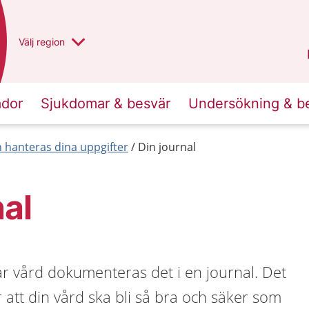
Du har valt region
Välj
en annan
region
Västra Götaland
.
ador
Sjukdomar & besvär
Undersökning & b
 hanteras dina uppgifter
Din journal
nal
r vård dokumenteras det i en journal. Det
r att din vård ska bli så bra och säker som