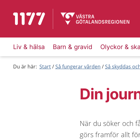
Till startsidan för 1177
Liv & hälsa
Barn & gravid
Olyckor & sk
Du är här:
Start
Så fungerar vården
Så skyddas och
Din jour
När du söker och få
görs framför allt fö