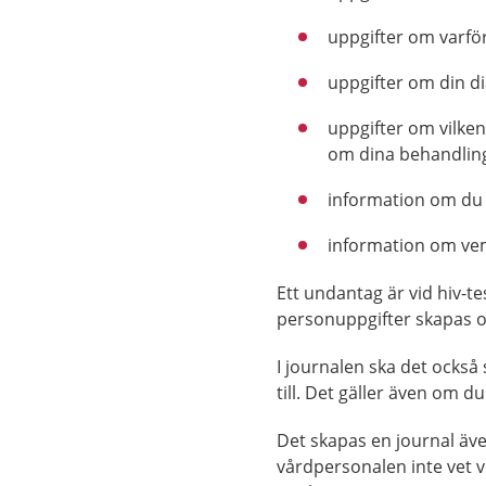
uppgifter om varför
uppgifter om din d
uppgifter om vilken
om dina behandling
information om du ha
information om ve
Ett undantag är vid hiv-t
personuppgifter skapas o
I journalen ska det ocks
till. Det gäller även om d
Det skapas en journal äv
vårdpersonalen inte vet ve