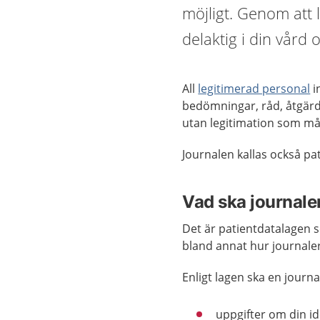
möjligt. Genom att 
delaktig i din vård
All
legitimerad personal
i
bedömningar, råd, åtgärde
utan legitimation som mås
Journalen kallas också pa
Vad ska journale
Det är patientdatalagen s
bland annat hur journaler
Enligt lagen ska en journal
uppgifter om din i