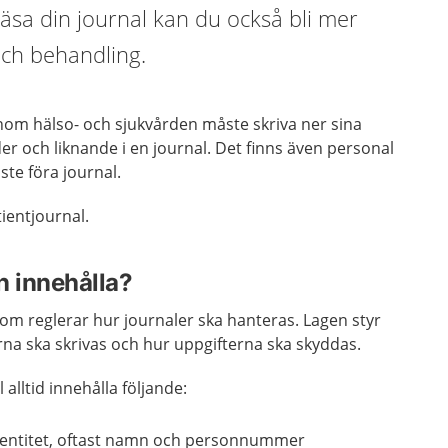
läsa din journal kan du också bli mer
 och behandling.
nom hälso- och sjukvården måste skriva ner sina
r och liknande i en journal. Det finns även personal
te föra journal.
tientjournal.
n innehålla?
om reglerar hur journaler ska hanteras. Lagen styr
na ska skrivas och hur uppgifterna ska skyddas.
 alltid innehålla följande:
dentitet, oftast namn och personnummer