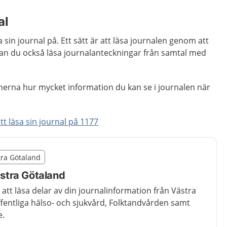
al
sa sin journal på. Ett sätt är att läsa journalen genom att
kan du också läsa journalanteckningar från samtal med
nerna hur mycket information du kan se i journalen när
tt läsa sin journal på 1177
illägget från region Västra Götaland
stra Götaland
egion Västra Götaland
Västra Götaland
 att läsa delar av din journalinformation från Västra
entliga hälso- och sjukvård, Folktandvården samt
e.