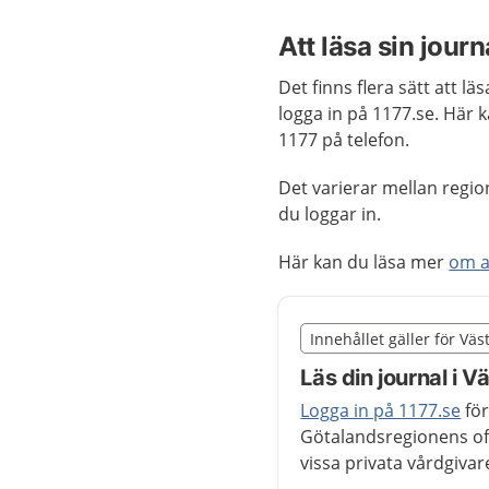
Att läsa sin journ
Det finns flera sätt att lä
logga in på 1177.se. Här 
1177 på telefon.
Det varierar mellan regio
du loggar in.
Här kan du läsa mer
om a
Slut på det regionala t
Innehållet gäller för Vä
Nedan innehåll gäller r
Läs din journal i 
Logga in på 1177.se
för
Götalandsregionens off
vissa privata vårdgivar