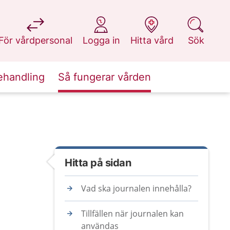
på 1177.se
på 1177.se
på 1177.se
på 1177.se
För vårdpersonal
Logga in
Hitta vård
Sök
ehandling
Så fungerar vården
Hitta på sidan
Vad ska journalen innehålla?
Tillfällen när journalen kan
användas