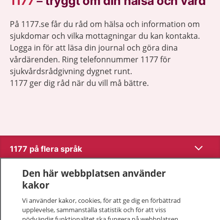
1177
–
tryggt om din hälsa och vård
På 1177.se får du råd om hälsa och information om
sjukdomar och vilka mottagningar du kan kontakta.
Logga in för att läsa din journal och göra dina
vårdärenden. Ring telefonnummer 1177 för
sjukvårdsrådgivning dygnet runt.
1177 ger dig råd när du vill må bättre.
Visa inn
1177 på flera språk
Visa inn
Den här webbplatsen använder
Om 1177
kakor
Visa inn
Vi använder kakor, cookies, för att ge dig en förbättrad
Kontakt
upplevelse, sammanställa statistik och för att viss
nödvändig funktionalitet ska fungera på webbplatsen.