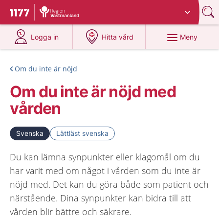
Du har valt region
Västmanland
.
Till startsidan för 1177
på 1177.se
på 1177.se
Meny
Logga in
Hitta vård
Om du inte är nöjd
Om du inte är nöjd med
vården
Svenska
Lättläst svenska
Du kan lämna synpunkter eller klagomål om du
har varit med om något i vården som du inte är
nöjd med. Det kan du göra både som patient och
närstående. Dina synpunkter kan bidra till att
vården blir bättre och säkrare.