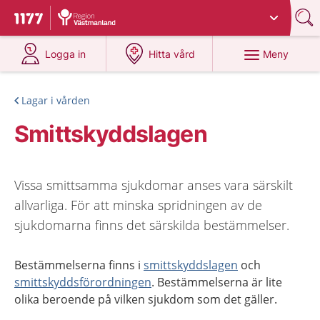
Du har valt region
Västmanland
.
Till startsidan för 1177
på 1177.se
på 1177.se
Meny
Logga in
Hitta vård
Lagar i vården
Smittskyddslagen
Vissa smittsamma sjukdomar anses vara särskilt
allvarliga. För att minska spridningen av de
sjukdomarna finns det särskilda bestämmelser.
Bestämmelserna finns i
smittskyddslagen
och
smittskyddsförordningen
. Bestämmelserna är lite
olika beroende på vilken sjukdom som det gäller.