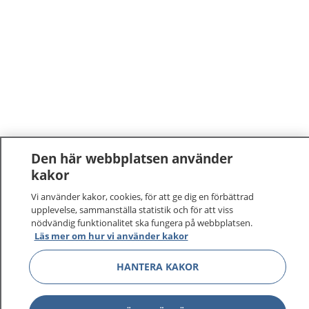
Den här webbplatsen använder
kakor
1177
–
tryggt om din hälsa och vård
Vi använder kakor, cookies, för att ge dig en förbättrad
upplevelse, sammanställa statistik och för att viss
På 1177.se får du råd om hälsa och information om
nödvändig funktionalitet ska fungera på webbplatsen.
sjukdomar och vilka mottagningar du kan kontakta.
Läs mer om hur vi använder kakor
Logga in för att läsa din journal och göra dina
vårdärenden. Ring telefonnummer 1177 för
HANTERA KAKOR
sjukvårdsrådgivning dygnet runt.
1177 ger dig råd när du vill må bättre.