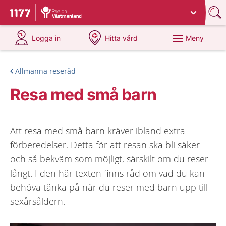
Du har valt region
Västmanland
.
Till startsidan för 1177
på 1177.se
på 1177.se
Meny
Logga in
Hitta vård
Allmänna reseråd
Resa med små barn
Att resa med små barn kräver ibland extra
förberedelser. Detta för att resan ska bli säker
och så bekväm som möjligt, särskilt om du reser
långt. I den här texten finns råd om vad du kan
behöva tänka på när du reser med barn upp till
sexårsåldern.