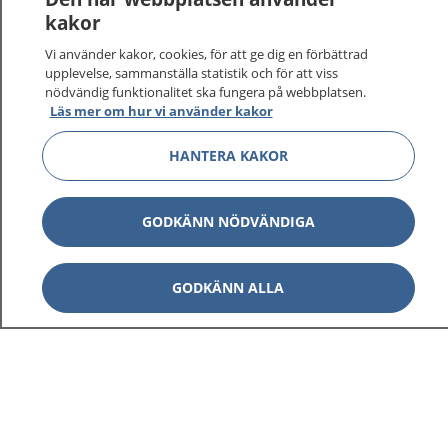
kakor
Vi använder kakor, cookies, för att ge dig en förbättrad
upplevelse, sammanställa statistik och för att viss
nödvändig funktionalitet ska fungera på webbplatsen.
Visa inn
1177 på flera språk
Läs mer om hur vi använder kakor
HANTERA KAKOR
Visa inn
Om 1177
Visa inn
Kontakt
GODKÄNN NÖDVÄNDIGA
GODKÄNN ALLA
Behandling av personuppgifter
Hantering av kakor
Inställningar för kakor