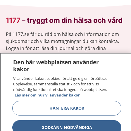
1177
–
tryggt om din hälsa och vård
På 1177.se får du råd om hälsa och information om
sjukdomar och vilka mottagningar du kan kontakta.
Logga in för att läsa din journal och göra dina
vårdärenden. Ring telefonnummer 1177 för
Den här webbplatsen använder
sjukvårdsrådgivning dygnet runt.
kakor
1177 ger dig råd när du vill må bättre.
Vi använder kakor, cookies, för att ge dig en förbättrad
upplevelse, sammanställa statistik och för att viss
nödvändig funktionalitet ska fungera på webbplatsen.
Läs mer om hur vi använder kakor
Visa inn
HANTERA KAKOR
1177 på flera språk
Visa inn
Om 1177
GODKÄNN NÖDVÄNDIGA