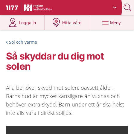
Du har valt region
Västerbotten
.
Till startsidan för 1177
på 1177.se
på 1177.se
Meny
Logga in
Hitta vård
Sol och värme
Så skyddar du dig mot
solen
Alla behöver skydd mot solen, oavsett ålder.
Barns hud är mycket känsligare än vuxnas och
behöver extra skydd. Barn under ett år ska helst
inte alls vara i direkt solljus.