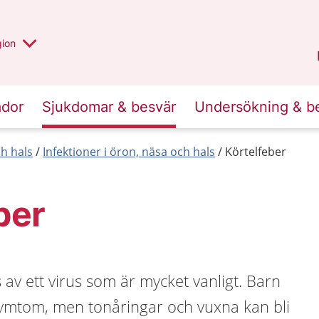
 valt region
 annan
gion
Värmland
.
ador
Sjukdomar & besvär
Undersökning & b
h hals
Infektioner i öron, näsa och hals
Körtelfeber
ber
 av ett virus som är mycket vanligt. Barn
 symtom, men tonåringar och vuxna kan bli