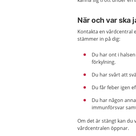
känna sig trött under en l
När och var ska 
Kontakta en vårdcentral 
stämmer in på dig:
Du har ont i halse
förkylning.
Du har svårt att svä
Du får feber igen ef
Du har någon annan
immunförsvar samti
Om det är stängt kan du v
vårdcentralen öppnar.