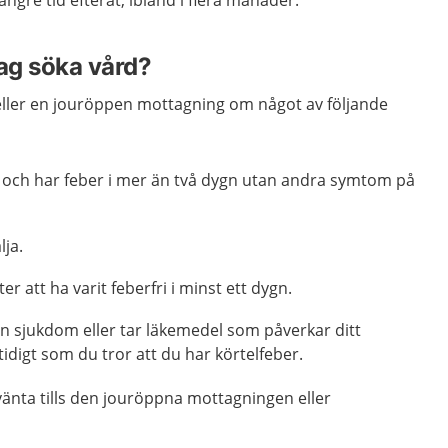
ängre tid efteråt, ibland i flera månader.
jag söka vård?
eller en jouröppen mottagning om något av följande
n och har feber i mer än två dygn utan andra symtom på
lja.
ter att ha varit feberfri i minst ett dygn.
 sjukdom eller tar läkemedel som påverkar ditt
digt som du tror att du har körtelfeber.
änta tills den jouröppna mottagningen eller