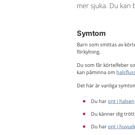
mer sjuka. Du kan ba
Symtom
Barn som smittas av kört
förkylning.
Du som får körtelfeber s
kan påminna om
halsflus
Det här är vanliga symtom
Du har
ont i halsen
Du känner dig trött
Du har
ont i huvud