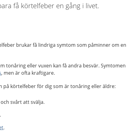
ra få körtelfeber en gång i livet.
elfeber brukar få lindriga symtom som påminner om en
om tonåring eller vuxen kan få andra besvär. Symtomen
s
, men är ofta kraftigare.
 på körtelfeber för dig som är tonåring eller äldre:
och svårt att svälja.
.
et
.