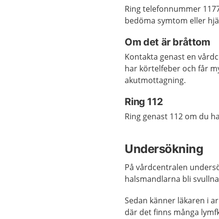
Ring telefonnummer 1177 o
bedöma symtom eller hjäl
Om det är bråttom
Kontakta genast en vårdc
har körtelfeber och får m
akutmottagning.
Ring 112
Ring genast 112 om du har
Undersökning
På vårdcentralen undersök
halsmandlarna bli svullna
Sedan känner läkaren i a
där det finns många lymfkö