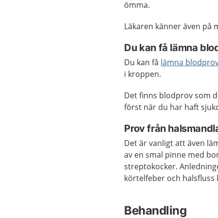
ömma.
Läkaren känner även på ma
Du kan få lämna blo
Du kan få
lämna blodpro
i kroppen.
Det finns blodprov som di
först när du har haft sju
Prov från halsmandl
Det är vanligt att även l
av en smal pinne med bom
streptokocker. Anledninge
körtelfeber och halsfluss 
Behandling