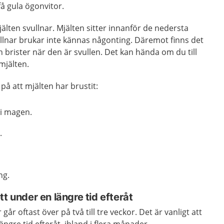
å gula ögonvitor.
jälten svullnar. Mjälten sitter innanför de nedersta
llnar brukar inte kännas någonting. Däremot finns det
ten brister när den är svullen. Det kan hända om du till
mjälten.
å att mjälten har brustit:
 i magen.
.
ng.
t under en längre tid efteråt
år oftast över på två till tre veckor. Det är vanligt att