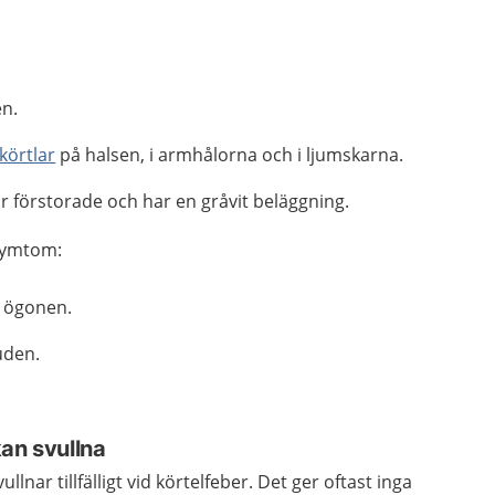
en.
körtlar
på halsen, i armhålorna och i ljumskarna.
r förstorade och har en gråvit beläggning.
 symtom:
t ögonen.
uden.
an svullna
ullnar tillfälligt vid körtelfeber. Det ger oftast inga