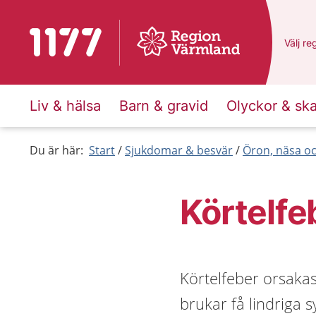
Till startsidan för 1177
Du har
Välj
en
re
Liv & hälsa
Barn & gravid
Olyckor & sk
Du är här:
Start
Sjukdomar & besvär
Öron, näsa oc
Körtelfe
Körtelfeber orsakas
brukar få lindriga