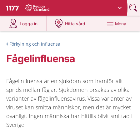
Du har valt region
Värmland
.
Till startsidan för 1177
på 1177.se
på 1177.se
Meny
Logga in
Hitta vård
Förkylning och influensa
Fågelinfluensa
Fågelinfluensa är en sjukdom som framför allt
sprids mellan fåglar. Sjukdomen orsakas av olika
varianter av fågelinfluensavirus. Vissa varianter av
viruset kan smitta människor, men det är mycket
ovanligt. Ingen människa har hittills blivit smittad i
Sverige.