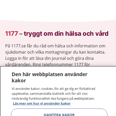
1177
–
tryggt om din hälsa och vård
På 1177.se får du råd om hälsa och information om
sjukdomar och vilka mottagningar du kan kontakta.
Logga in för att läsa din journal och göra dina
vårdärenden. Ring telefonnummer 1177 för
sjukvårdsrådgivning dygnet runt.
Den här webbplatsen använder
1177 ger dig råd när du vill må bättre.
kakor
Vi använder kakor, cookies, för att ge dig en förbättrad
upplevelse, sammanställa statistik och för att viss
nödvändig funktionalitet ska fungera på webbplatsen.
Läs mer om hur vi använder kakor
Visa inn
1177 på flera språk
HANTERA KAKOR