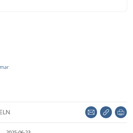
omar
Dela via mejl
Kopiera län
Skr
KELN
2025-06-23