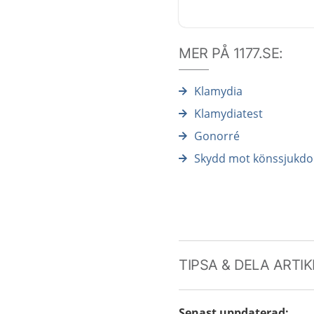
MER PÅ 1177.SE:
Klamydia
Klamydiatest
Gonorré
Skydd mot könssjukd
TIPSA & DELA ARTI
Senast uppdaterad
: