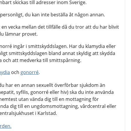
bart skickas till adresser inom Sverige.
 personligt, du kan inte beställa åt någon annan.
en vecka mellan det tillfälle då du tror att du har blivit
du lämnar provet.
orré ingår i smittskyddslagen. Har du klamydia eller
ligt smittskyddslagen bland annat skyldig att skydda
 och att medverka till smittspårning.
ydia
och
gonorré
.
du har en annan sexuellt överförbar sjukdom än
epatit, syfilis, gonorré eller hiv) ska du inte använda
 hemtest utan vända dig till en mottagning för
nda dig till en ungdomsmottagning, vårdcentral eller
ntralsjukhuset i Karlstad.
ården.