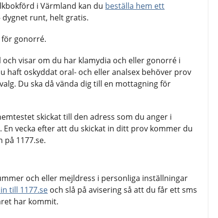
olkbokförd i Värmland kan du
beställa hem ett
- dygnet runt, helt gratis.
 för gonorré.
 och visar om du har klamydia och eller gonorré i
 du haft oskyddat oral- och eller analsex behöver prov
alg. Du ska då vända dig till en mottagning för
hemtestet skickat till den adress som du anger i
 En vecka efter att du skickat in ditt prov kommer du
en på 1177.se.
nummer och eller mejldress i personliga inställningar
in till 1177.se
och slå på avisering så att du får ett sms
varet har kommit.