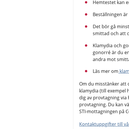
Hemtestet kan en
Beställningen är
Det bör gå minst 
smittad och att 
Klamydia och gon
gonorré är du en
andra mot smitta
Läs mer om
klam
Om du misstänker att 
klamydia (till exempel h
dig av provtagning via
provtagning. Du kan vä
STI-mottagningen på Ce
Kontaktuppgifter till v