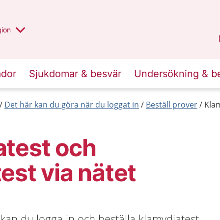
 valt region
 annan
gion
Värmland
.
ador
Sjukdomar & besvär
Undersökning & b
Det här kan du göra när du loggat in
Beställ prover
Klam
atest och
est via nätet
r kan du logga in och beställa klamydiatest