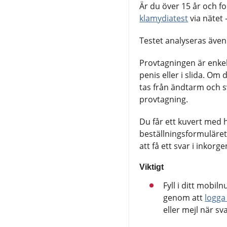
Är du över 15 år och f
klamydiatest
via nätet 
Testet analyseras även
Provtagningen är enkel
penis eller i slida. Om
tas från ändtarm och sv
provtagning.
Du får ett kuvert med 
beställningsformuläret.
att få ett svar i inkorg
Viktigt
Fyll i ditt mobil
genom att
logga 
eller mejl när s