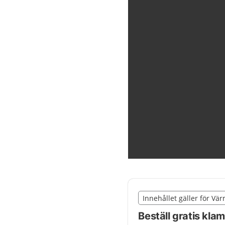
Slut på det regionala t
Innehållet gäller för Vä
Nedan innehåll gäller r
Beställ gratis kla