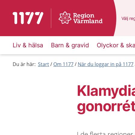
Till startsidan för 1177
Du har
Välj
en
re
Liv & hälsa
Barn & gravid
Olyckor & sk
Du är här:
Start
Om 1177
När du loggar in på 1177
Klamydi
gonorrét
I de flesta regione