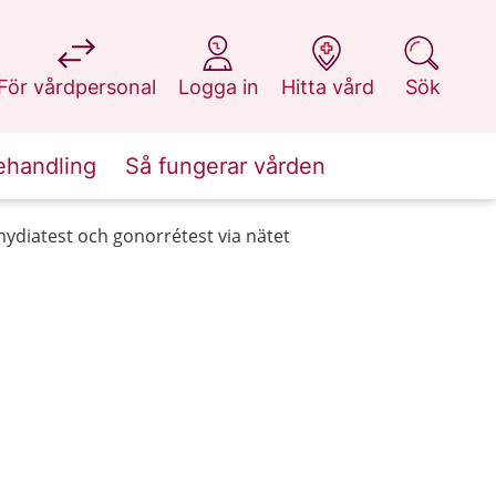
på 1177.se
på 1177.se
på 1177.se
på 1177.se
För vårdpersonal
Logga in
Hitta vård
Sök
ehandling
Så fungerar vården
ydiatest och gonorrétest via nätet