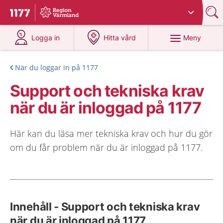
Du har valt region
Värmland
.
Till startsidan för 1177
på 1177.se
på 1177.se
Meny
Logga in
Hitta vård
När du loggar in på 1177
Support och tekniska krav
när du är inloggad på 1177
Här kan du läsa mer tekniska krav och hur du gör
om du får problem när du är inloggad på 1177.
Innehåll - Support och tekniska krav
när du är inloggad på 1177