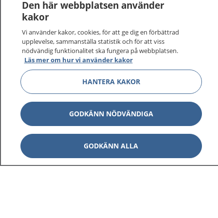
Logga in för att läsa din journal och göra dina
Den här webbplatsen använder
vårdärenden. Ring telefonnummer 1177 för
kakor
sjukvårdsrådgivning dygnet runt.
Vi använder kakor, cookies, för att ge dig en förbättrad
1177 ger dig råd när du vill må bättre.
upplevelse, sammanställa statistik och för att viss
nödvändig funktionalitet ska fungera på webbplatsen.
Läs mer om hur vi använder kakor
HANTERA KAKOR
Visa inn
1177 på flera språk
GODKÄNN NÖDVÄNDIGA
Visa inn
Om 1177
GODKÄNN ALLA
Visa inn
Kontakt
Behandling av personuppgifter
Hantering av kakor