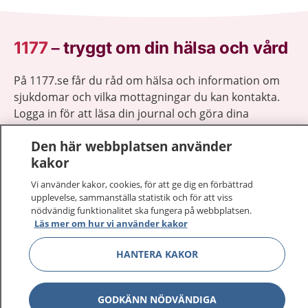
1177
–
tryggt om din hälsa och vård
På 1177.se får du råd om hälsa och information om
sjukdomar och vilka mottagningar du kan kontakta.
Logga in för att läsa din journal och göra dina
vårdärenden. Ring telefonnummer 1177 för
Den här webbplatsen använder
sjukvårdsrådgivning dygnet runt.
kakor
1177 ger dig råd när du vill må bättre.
Vi använder kakor, cookies, för att ge dig en förbättrad
upplevelse, sammanställa statistik och för att viss
nödvändig funktionalitet ska fungera på webbplatsen.
Läs mer om hur vi använder kakor
Visa inn
HANTERA KAKOR
1177 på flera språk
Visa inn
Om 1177
GODKÄNN NÖDVÄNDIGA