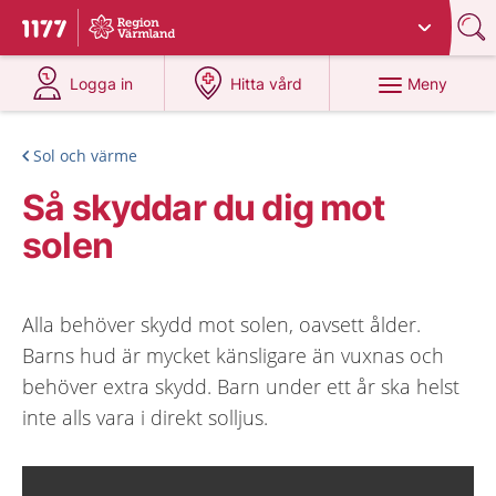
Du har valt region
Värmland
.
Till startsidan för 1177
på 1177.se
på 1177.se
Meny
Logga in
Hitta vård
Sol och värme
Så skyddar du dig mot
solen
Alla behöver skydd mot solen, oavsett ålder.
Barns hud är mycket känsligare än vuxnas och
behöver extra skydd. Barn under ett år ska helst
inte alls vara i direkt solljus.