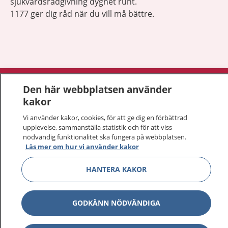
sjukvårdsrådgivning dygnet runt.
1177 ger dig råd när du vill må bättre.
Visa inn
1177 på flera språk
Den här webbplatsen använder
kakor
Visa inn
Om 1177
Vi använder kakor, cookies, för att ge dig en förbättrad
upplevelse, sammanställa statistik och för att viss
Visa inn
Kontakt
nödvändig funktionalitet ska fungera på webbplatsen.
Läs mer om hur vi använder kakor
HANTERA KAKOR
Behandling av personuppgifter
Hantering av kakor
GODKÄNN NÖDVÄNDIGA