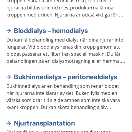
kroppen. Sådana ämnen kallas restprodukter. I
njurarna bildas urin och restprodukterna lämnar
kroppen med urinen. Njurarna är också viktiga för att
reglera vattenbalansen, saltbalansen och blodtrycket
i kroppen.
Bloddialys – hemodialys
Du kan få behandling med dialys när dina njurar inte
fungerar. Vid bloddialys renas din kropp genom att
blodet passerar ett filter i en speciell maskin. Du får
behandlingen på en dialysmottagning eller hemma.
Du mår bättre en till två veckor efter att du har börjat
med dialys.
Bukhinnedialys – peritonealdialys
Bukhinnedialys är en behandling som renar blodet
när njurarna inte klarar av det. Buken fylls med en
vätska som drar till sig de ämnen som inte ska vara
kvar i kroppen. Du kan sköta behandling själv
hemma, eller få hjälp av utbildad vårdpersonal.
Njurtransplantation