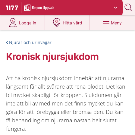
Du har valt region
Uppsala län
.
Till startsidan för 1177
på 1177.se
på 1177.se
Meny
Logga in
Hitta vård
Njurar och urinvägar
Kronisk njursjukdom
Att ha kronisk njursjukdom innebär att njurarna
långsamt får allt svårare att rena blodet. Det kan
bli mycket skadligt för kroppen. Sjukdomen går
inte att bli av med men det finns mycket du kan
göra för att förebygga eller bromsa den. Du kan
få behandling om njurarna nästan helt slutat
fungera.