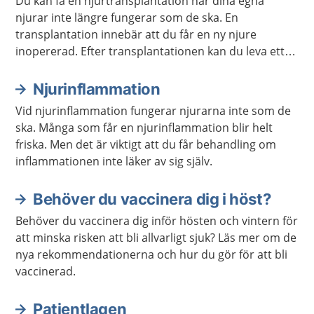
Du kan få en njurtransplantation när dina egna
njurar inte längre fungerar som de ska. En
transplantation innebär att du får en ny njure
inopererad. Efter transplantationen kan du leva ett
vanligt liv, men du behöver ta läkemedel regelbundet
och gå på kontroller resten av livet.
Njurinflammation
Vid njurinflammation fungerar njurarna inte som de
ska. Många som får en njurinflammation blir helt
friska. Men det är viktigt att du får behandling om
inflammationen inte läker av sig själv.
Behöver du vaccinera dig i höst?
Behöver du vaccinera dig inför hösten och vintern för
att minska risken att bli allvarligt sjuk? Läs mer om de
nya rekommendationerna och hur du gör för att bli
vaccinerad.
Patientlagen