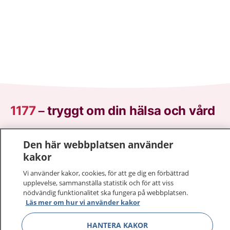
1177
–
tryggt om din hälsa och vård
På 1177.se får du råd om hälsa och information om
Den här webbplatsen använder
sjukdomar och vilka mottagningar du kan kontakta.
kakor
Logga in för att läsa din journal och göra dina
vårdärenden. Ring telefonnummer 1177 för
Vi använder kakor, cookies, för att ge dig en förbättrad
upplevelse, sammanställa statistik och för att viss
sjukvårdsrådgivning dygnet runt.
nödvändig funktionalitet ska fungera på webbplatsen.
1177 ger dig råd när du vill må bättre.
Läs mer om hur vi använder kakor
HANTERA KAKOR