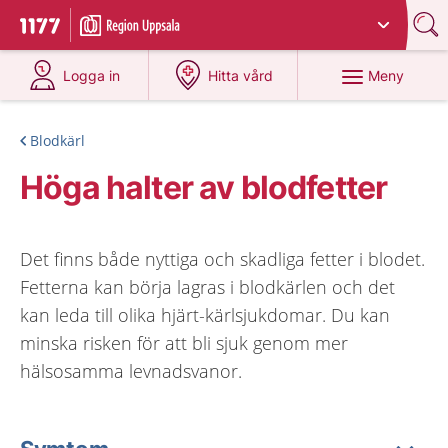
Du har valt region
Uppsala län
.
Till startsidan för 1177
på 1177.se
på 1177.se
Meny
Logga in
Hitta vård
Blodkärl
Höga halter av blodfetter
Det finns både nyttiga och skadliga fetter i blodet.
Fetterna kan börja lagras i blodkärlen och det
kan leda till olika hjärt-kärlsjukdomar. Du kan
minska risken för att bli sjuk genom mer
hälsosamma levnadsvanor.