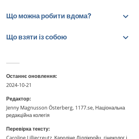
Що можна робити вдома?
Що взяти із собою
Останнє оновлення
:
2024-10-21
Редактор
:
Jenny
Magnusson Österberg,
1177.se, Національна
редакційна колегія
Перевірка тексту
:
Caroline
Lilliecreutz,
Кароліне Ліллікройц, гінеколог і