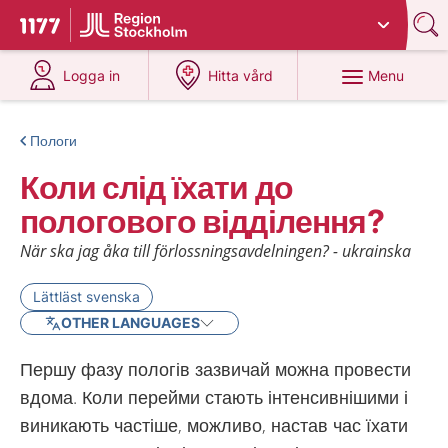
Du har valt region
Stockholms län
.
To start page for 1177
at 1177.se
at 1177.se
Menu
Logga in
Hitta vård
Пологи
Коли слід їхати до
пологового відділення?
När ska jag åka till förlossningsavdelningen? - ukrainska
Lättläst svenska
OTHER LANGUAGES
Першу фазу пологів зазвичай можна провести
вдома. Коли перейми стають інтенсивнішими і
виникають частіше, можливо, настав час їхати