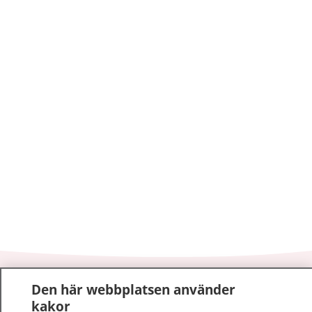
1177
–
tryggt om din hälsa och vård
Den här webbplatsen använder
kakor