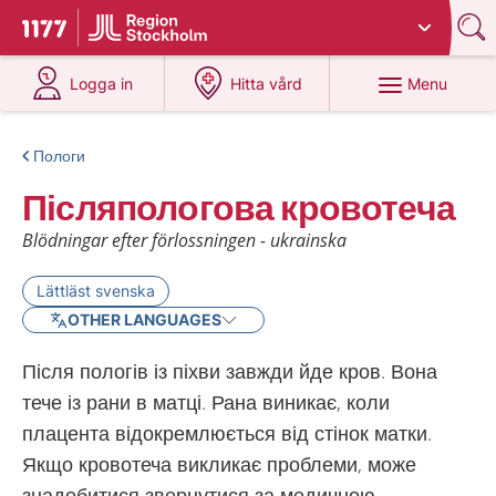
Du har valt region
Stockholms län
.
To start page for 1177
at 1177.se
at 1177.se
Menu
Logga in
Hitta vård
Пологи
Післяпологова кровотеча
Blödningar efter förlossningen - ukrainska
Lättläst svenska
OTHER LANGUAGES
Після пологів із піхви завжди йде кров. Вона
тече із рани в матці. Рана виникає, коли
плацента відокремлюється від стінок матки.
Якщо кровотеча викликає проблеми, може
знадобитися звернутися за медичною