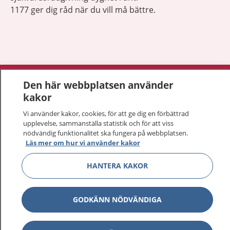
1177 ger dig råd när du vill må bättre.
Show co
1177 på flera språk
Den här webbplatsen använder
kakor
Show co
Om 1177
Vi använder kakor, cookies, för att ge dig en förbättrad
upplevelse, sammanställa statistik och för att viss
Show co
nödvändig funktionalitet ska fungera på webbplatsen.
Kontakt
Läs mer om hur vi använder kakor
HANTERA KAKOR
Behandling av personuppgifter
Hantering av kakor
GODKÄNN NÖDVÄNDIGA
Inställningar för kakor