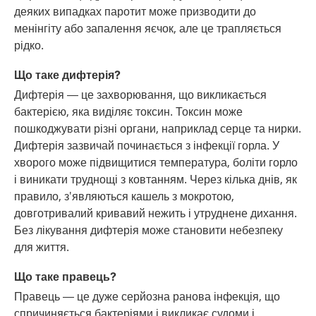
деяких випадках паротит може призводити до
менінгіту або запалення яєчок, але це трапляється
рідко.
Що таке дифтерія?
Дифтерія — це захворювання, що викликається
бактерією, яка виділяє токсин. Токсин може
пошкоджувати різні органи, наприклад серце та нирки.
Дифтерія зазвичай починається з інфекції горла. У
хворого може підвищитися температура, боліти горло
і виникати труднощі з ковтанням. Через кілька днів, як
правило, з'являються кашель з мокротою,
довготривалий кривавий нежить і утруднене дихання.
Без лікування дифтерія може становити небезпеку
для життя.
Що таке правець?
Правець — це дуже серйозна ранова інфекція, що
спричиняється бактеріями і викликає судоми і