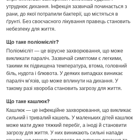
утруднює дихання. Інфекція зазвичай починається з
рани, до якої потрапили бактерії, що містяться в
ґрунті. Без своєчасного лікування правець становить
небезпеку для життя.
Що таке поліомієліт?
Поліомієліт — це вірусне захворювання, що може
викликати параліч. Зазвичай симптоми є легкими,
такими як підвищена температура, втома, головний
біль, нудота і блювота. У деяких випадках виникає
параліч м'язів, що може вплинути на дихання. У
такому разі хвороба становить загрозу для життя.
Що таке кашлюк?
Кашлюк — це інфекційне захворювання, що викликає
сильний і тривалий кашель. У маленьких дітей кашлюк
може мати дуже тяжкий перебіг, а іноді й становити
загрозу для життя. У них виникають сильні напади