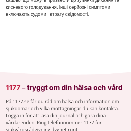
кашлю, що можуть призвести до зупинки дихання та
кисневого голодування. Інші серйозні симптоми
включають судоми і втрату свідомості.
1177
–
tryggt om din hälsa och vård
På 1177.se får du råd om hälsa och information om
sjukdomar och vilka mottagningar du kan kontakta.
Logga in för att läsa din journal och göra dina
vårdärenden. Ring telefonnummer 1177 för
sjukvårdsrådgivning dygnet runt.