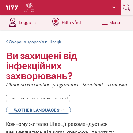
Du har valt region
Sörmland
.
To start page for 1177
at 1177.se
at 1177.se
Menu
Logga in
Hitta vård
Охорона здоров'я в Швеції
Ви захищені від
інфекційних
захворювань?
Allmänna vaccinationsprogrammet - Sörmland - ukrainska
The information concerns Sörmland
The information concerns Sörmland
OTHER LANGUAGES
Кожному жителю Швеції рекомендується
вакцинуватись від кору, краснухи, паротиту,