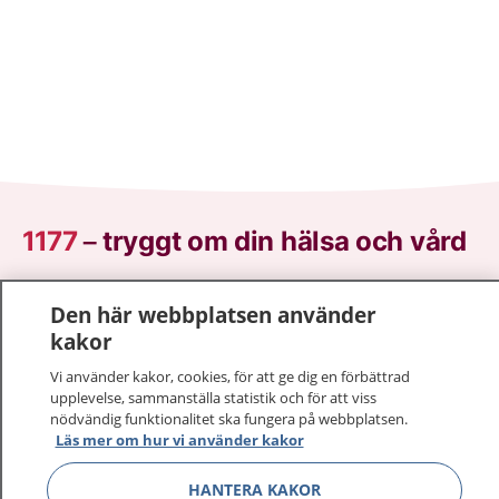
1177
–
tryggt om din hälsa och vård
På 1177.se får du råd om hälsa och information om
Den här webbplatsen använder
sjukdomar och vilka mottagningar du kan kontakta.
kakor
Logga in för att läsa din journal och göra dina
vårdärenden. Ring telefonnummer 1177 för
Vi använder kakor, cookies, för att ge dig en förbättrad
upplevelse, sammanställa statistik och för att viss
sjukvårdsrådgivning dygnet runt.
nödvändig funktionalitet ska fungera på webbplatsen.
1177 ger dig råd när du vill må bättre.
Läs mer om hur vi använder kakor
HANTERA KAKOR