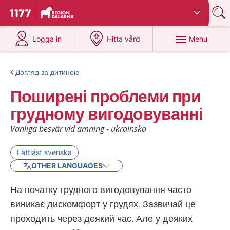
Du har valt region
Dalarna
.
To start page for 1177
at 1177.se
at 1177.se
Menu
Logga in
Hitta vård
Догляд за дитиною
Поширені проблеми при
грудному вигодовуванні
Vanliga besvär vid amning - ukrainska
Lättläst svenska
OTHER LANGUAGES
На початку грудного вигодовування часто
виникає дискомфорт у грудях. Зазвичай це
проходить через деякий час. Але у деяких