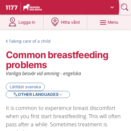
Du har valt region
Dalarna
.
To start page for 1177
at 1177.se
at 1177.se
Menu
Logga in
Hitta vård
Taking care of a child
Common breastfeeding
problems
Vanliga besvär vid amning - engelska
Lättläst svenska
OTHER LANGUAGES
It is common to experience breast discomfort
when you first start breastfeeding. This will often
pass after a while. Sometimes treatment is