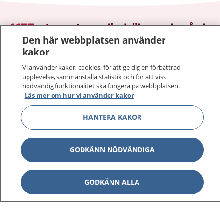
1177
–
tryggt om din hälsa och vård
Den här webbplatsen använder
kakor
På 1177.se får du råd om hälsa och information om
sjukdomar och vilka mottagningar du kan kontakta.
Vi använder kakor, cookies, för att ge dig en förbättrad
Logga in för att läsa din journal och göra dina
upplevelse, sammanställa statistik och för att viss
vårdärenden. Ring telefonnummer 1177 för
nödvändig funktionalitet ska fungera på webbplatsen.
Läs mer om hur vi använder kakor
sjukvårdsrådgivning dygnet runt.
1177 ger dig råd när du vill må bättre.
HANTERA KAKOR
GODKÄNN NÖDVÄNDIGA
Show co
1177 på flera språk
GODKÄNN ALLA
Show co
Om 1177