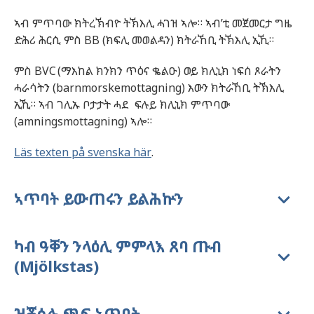
ኣብ ምጥባው ክትረኽብዮ ትኽእሊ ሓገዝ ኣሎ።
ኣብ’ቲ መጀመርታ ግዜ
ድሕሪ ሕርሲ ምስ
BB (
ክፍሊ መወልዳን) ክትራኸቢ ትኽእሊ ኢኺ።
ምስ
BVC
(
ማእከል ክንክን ጥዕና ቈልዑ) ወይ ክሊኒክ ነፍሰ ጾራትን
ሓራሳትን
(barnmorskemottagning)
እውን ክትራኸቢ ትኽእሊ
ኢኺ።
ኣብ ገሊኡ ቦታታት ሓደ ፍሉይ
ክሊኒክ ምጥባው
(
amningsmottagning)
ኣሎ።
Läs texten på svenska här
.
ኣጥባት ይውጠሩን ይልሕኵን
ካብ ዓቐን ንላዕሊ ምምላእ ጸባ ጡብ
(Mjölkstas)
ዝቖሰሉ ጫፍ ኣጥባት