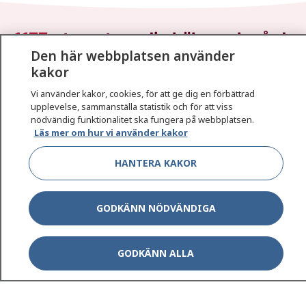
1177
–
tryggt om din hälsa och vård
Den här webbplatsen använder
kakor
På 1177.se får du råd om hälsa och information om
sjukdomar och vilka mottagningar du kan kontakta.
Vi använder kakor, cookies, för att ge dig en förbättrad
Logga in för att läsa din journal och göra dina
upplevelse, sammanställa statistik och för att viss
vårdärenden. Ring telefonnummer 1177 för
nödvändig funktionalitet ska fungera på webbplatsen.
Läs mer om hur vi använder kakor
sjukvårdsrådgivning dygnet runt.
1177 ger dig råd när du vill må bättre.
HANTERA KAKOR
GODKÄNN NÖDVÄNDIGA
Show co
1177 på flera språk
GODKÄNN ALLA
Show co
Om 1177