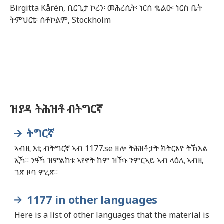
Birgitta
Kårén,
ቢርጊታ ኮረን፡ መሕረሲት፡ ነርስ ቈልዑ፡ ነርስ ቤት
ትምህርቲ፡ ስቶኮልም,
Stockholm
ዝያዳ ትሕዝቶ ብትግርኛ
ትግርኛ
ኣብዚ እቲ ብትግርኛ ኣብ 1177.se ዘሎ ትሕዝቶታት ክትርእዮ ትኽእል
ኢኻ። ንዓኻ ዝምልከቱ ኣየኖት ከም ዝኾኑ ንምርኣይ ኣብ ላዕሊ ኣብዚ
ገጽ ዞባ ምረጽ።
1177 in other languages
Here is a list of other languages that the material is