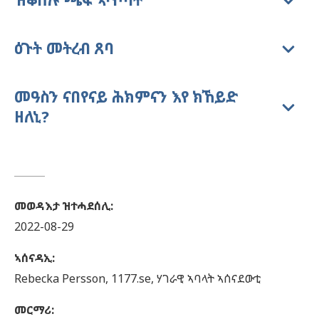
ዕጉት መትረብ ጸባ
መዓስን ናበየናይ ሕክምናን እየ ክኸይድ
ዘለኒ?
መወዳእታ ዝተሓደሰሊ
:
2022-08-29
ኣሰናዳኢ
:
Rebecka
Persson,
1177.se, ሃገራዊ ኣባላት ኣሰናደውቲ
መርማሪ
: