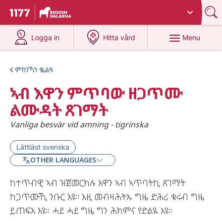
Du har valt region
Dalarna
.
To start page for 1177
at 1177.se
at 1177.se
Menu
Logga in
Hitta vård
ምክንኻን ቈልዓ
ኣብ እዋን ምጥባው ዘጋጥሙ
ልሙዳት ጸገማት
Vanliga besvär vid amning - tigrinska
Lättläst svenska
OTHER LANGUAGES
ከተጥብዊ ኣብ ዝጀመርክሉ እዋን ኣብ ኣጥባትኪ ጸገማት
ከጋጥሙኺ ንቡር እዩ። እዚ መብዛሕትኡ ግዜ ድሕሪ ቁሩብ ግዜ
ይጠፍእ እዩ። ሓደ ሓደ ግዜ ግን ሕክምና የድልዪ እዩ።