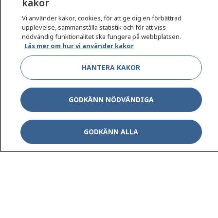
kakor
Vi använder kakor, cookies, för att ge dig en förbättrad
upplevelse, sammanställa statistik och för att viss
1177
–
tryggt om din hälsa och vård
nödvändig funktionalitet ska fungera på webbplatsen.
Läs mer om hur vi använder kakor
På 1177.se får du råd om hälsa och information om
sjukdomar och vilka mottagningar du kan kontakta.
HANTERA KAKOR
Logga in för att läsa din journal och göra dina
vårdärenden. Ring telefonnummer 1177 för
GODKÄNN NÖDVÄNDIGA
sjukvårdsrådgivning dygnet runt.
1177 ger dig råd när du vill må bättre.
GODKÄNN ALLA
Show co
1177 på flera språk
Show co
Om 1177