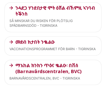
ንሓደጋ ሃንደበታዊ ሞት ዕሸል ብኸምዚ ኣገባብ
ትቕንስ
SÅ MINSKAR DU RISKEN FÖR PLÖTSLIG
SPÄDBARNSDÖD - TIGRINSKA
መደብ ክታበት ንቈልዑ
VACCINATIONSPROGRAMMET FÖR BARN - TIGRINSKA
ማእከል ክንክን ጥዕና ቈልዑ፡ በቨሰ
(Barnavårdscentralen, BVC)
BARNAVÅRDSCENTRALEN, BVC - TIGRINSKA