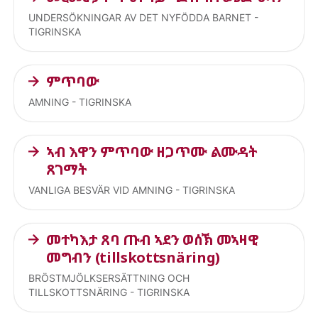
UNDERSÖKNINGAR AV DET NYFÖDDA BARNET -
TIGRINSKA
ምጥባው
AMNING - TIGRINSKA
ኣብ እዋን ምጥባው ዘጋጥሙ ልሙዳት
ጸገማት
VANLIGA BESVÄR VID AMNING - TIGRINSKA
መተካእታ ጸባ ጡብ ኣደን ወሰኽ መኣዛዊ
መግብን (tillskottsnäring)
BRÖSTMJÖLKSERSÄTTNING OCH
TILLSKOTTSNÄRING - TIGRINSKA