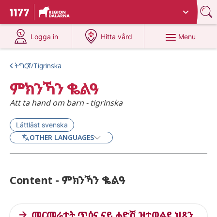
Du har valt region
Dalarna
.
To start page for 1177
at 1177.se
at 1177.se
Menu
Logga in
Hitta vård
ትግርኛ/Tigrinska
ምክንኻን ቈልዓ
Att ta hand om barn - tigrinska
Lättläst svenska
OTHER LANGUAGES
Content - ምክንኻን ቈልዓ
መርመራታት ጥዕና ናይ ሓድሽ ዝተወልደ ህጻን