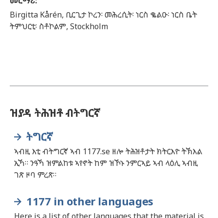
መርማሪ
:
Birgitta
Kårén,
ቢርጊታ ኮረን፡ መሕረሲት፡ ነርስ ቈልዑ፡ ነርስ ቤት
ትምህርቲ፡ ስቶኮልም,
Stockholm
ዝያዳ ትሕዝቶ ብትግርኛ
ትግርኛ
ኣብዚ እቲ ብትግርኛ ኣብ 1177.se ዘሎ ትሕዝቶታት ክትርእዮ ትኽእል
ኢኻ። ንዓኻ ዝምልከቱ ኣየኖት ከም ዝኾኑ ንምርኣይ ኣብ ላዕሊ ኣብዚ
ገጽ ዞባ ምረጽ።
1177 in other languages
Here is a list of other languages that the material is