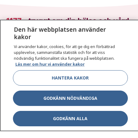
1177
–
tryggt om din hälsa och vård
Den här webbplatsen använder
På 1177.se får du råd om hälsa och information om
kakor
sjukdomar och vilka mottagningar du kan kontakta.
Vi använder kakor, cookies, för att ge dig en förbättrad
Logga in för att läsa din journal och göra dina
upplevelse, sammanställa statistik och för att viss
vårdärenden. Ring telefonnummer 1177 för
nödvändig funktionalitet ska fungera på webbplatsen.
Läs mer om hur vi använder kakor
sjukvårdsrådgivning dygnet runt.
1177 ger dig råd när du vill må bättre.
HANTERA KAKOR
GODKÄNN NÖDVÄNDIGA
Show co
1177 på flera språk
GODKÄNN ALLA
Show co
Om 1177