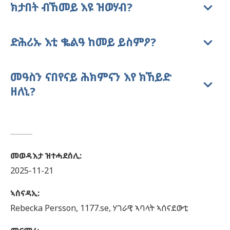
ክታበት ብኸመይ እዩ ዝወሃብ?
ድሕሪኡ እቲ ቈልዓ ከመይ ይስምዖ?
መዓስን ናበየናይ ሕክምናን እየ ክኸይድ
ዘለኒ?
መወዳእታ ዝተሓደሰሊ
:
2025-11-21
ኣሰናዳኢ
:
Rebecka
Persson,
1177.se, ሃገራዊ ኣባላት ኣሰናደውቲ