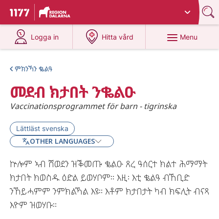
Du har valt region
Dalarna
.
To start page for 1177
at 1177.se
at 1177.se
Menu
Logga in
Hitta vård
ምክንኻን ቈልዓ
መደብ ክታበት ንቈልዑ
Vaccinationsprogrammet för barn - tigrinska
Lättläst svenska
OTHER LANGUAGES
ኵሎም ኣብ ሽወደን ዝቕመጡ ቈልዑ ጸረ ዓሰርተ ክልተ ሕማማት
ክታበት ክወስዱ ዕድል ይወሃቦም። እዚ፡ እቲ ቈልዓ ብኸቢድ
ንኸይሓምም ንምክልኻል እዩ። እቶም ክታበታት ካብ ክፍሊት ብናጻ
እዮም ዝወሃቡ።