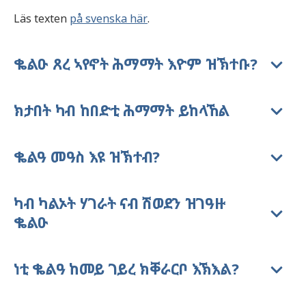
Läs texten
på svenska här
.
ቈልዑ ጸረ ኣየኖት ሕማማት እዮም ዝኽተቡ?
ክታበት ካብ ከበድቲ ሕማማት ይከላኸል
ቈልዓ መዓስ እዩ ዝኽተብ?
ካብ ካልኦት ሃገራት ናብ ሽወደን ዝገዓዙ
ቈልዑ
ነቲ ቈልዓ ከመይ ገይረ ክቐራርቦ እኽእል?