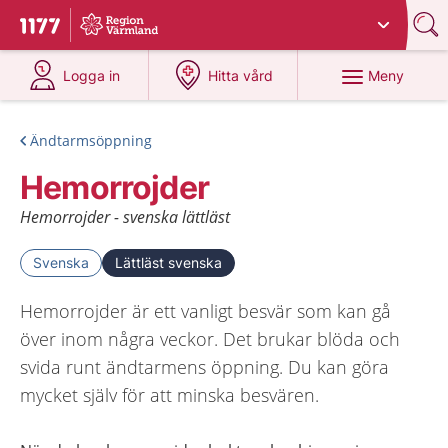
Du har valt region
Värmland
.
Till startsidan för 1177
på 1177.se
på 1177.se
Meny
Logga in
Hitta vård
Ändtarmsöppning
Hemorrojder
Hemorrojder - svenska lättläst
Svenska
Lättläst svenska
Hemorrojder är ett vanligt besvär som kan gå
över inom några veckor. Det brukar blöda och
svida runt ändtarmens öppning. Du kan göra
mycket själv för att minska besvären.