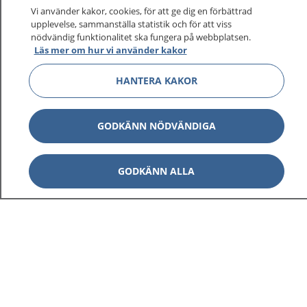
På 1177.se får du råd om hälsa och information om
Vi använder kakor, cookies, för att ge dig en förbättrad
sjukdomar och vilka mottagningar du kan kontakta.
upplevelse, sammanställa statistik och för att viss
Logga in för att läsa din journal och göra dina
nödvändig funktionalitet ska fungera på webbplatsen.
Läs mer om hur vi använder kakor
vårdärenden. Ring telefonnummer 1177 för
sjukvårdsrådgivning dygnet runt.
HANTERA KAKOR
1177 ger dig råd när du vill må bättre.
GODKÄNN NÖDVÄNDIGA
GODKÄNN ALLA
Visa inn
1177 på flera språk
Visa inn
Om 1177
Visa inn
Kontakt
Behandling av personuppgifter