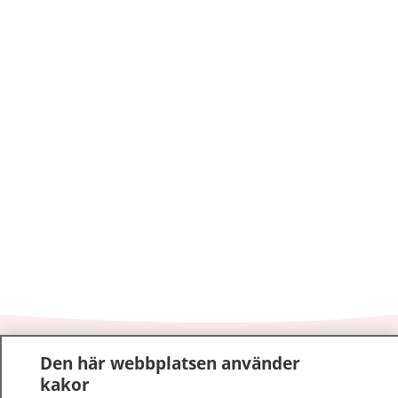
1177
–
tryggt om din hälsa och vård
Den här webbplatsen använder
kakor