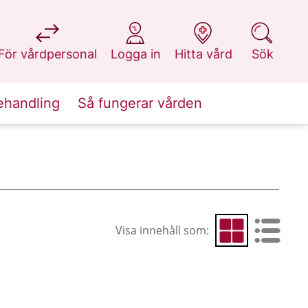
på 1177.se
på 1177.se
på 1177.se
på 1177.se
För vårdpersonal
Logga in
Hitta vård
Sök
ehandling
Så fungerar vården
Visa innehåll som:
Visa som rutnät
Visa som 