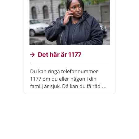
Det här är 1177
Du kan ringa telefonnummer
1177 om du eller någon i din
familj är sjuk. Då kan du få råd av
en sjuksköterska. Du kan ringa
dygnet runt. På webbsidan
1177.se finns information om
hälsa och sjukdomar.