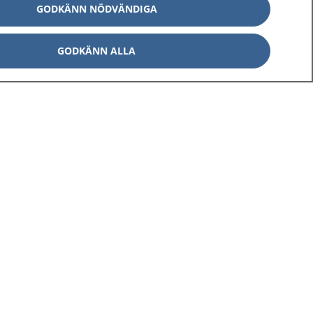
GODKÄNN NÖDVÄNDIGA
GODKÄNN ALLA
Om 1177
Kontakt
E-tjänster
Press
Aktuellt
Digital tillgänglighet
Inställningar för kakor
av personuppgifter
Hantering av kakor