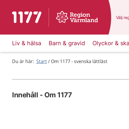
Till startsidan för 1177
Du har
Välj
en
re
Liv & hälsa
Barn & gravid
Olyckor & sk
Du är här:
Start
Om 1177 - svenska lättläst
Innehåll - Om 1177