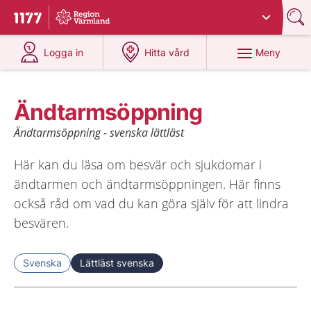
Du har valt region
Värmland
.
Till startsidan för 1177
på 1177.se
på 1177.se
Meny
Logga in
Hitta vård
Ändtarmsöppning
Ändtarmsöppning - svenska lättläst
Här kan du läsa om besvär och sjukdomar i
ändtarmen och ändtarmsöppningen. Här finns
också råd om vad du kan göra själv för att lindra
besvären.
Svenska
Lättläst svenska