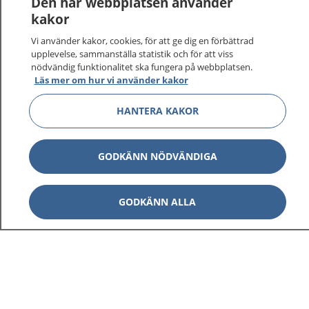
Den här webbplatsen använder
kakor
Vi använder kakor, cookies, för att ge dig en förbättrad
upplevelse, sammanställa statistik och för att viss
nödvändig funktionalitet ska fungera på webbplatsen.
Läs mer om hur vi använder kakor
HANTERA KAKOR
1177
–
tryggt om din hälsa och vård
På 1177.se får du råd om hälsa och information om
GODKÄNN NÖDVÄNDIGA
sjukdomar och vilka mottagningar du kan kontakta.
Logga in för att läsa din journal och göra dina
GODKÄNN ALLA
vårdärenden. Ring telefonnummer 1177 för
sjukvårdsrådgivning dygnet runt.
1177 ger dig råd när du vill må bättre.